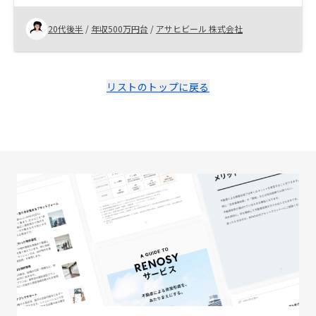
くつか別の不動産会社とも面談をしていましたが、押し
売りをされることもなく、しっかりと人生プランに沿っ
20代後半
/
年収500万円台
/
アサヒビール 株式会社
てご提案いただけて信頼できる会社だと思いました。
リストのトップに戻る