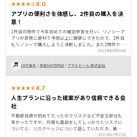
4.0
アプリの便利さを体感し、2件目の購入を決
意！
1件目の物件で今年初めての確定申告を行い、リノシーア
プリが非常に便利で予想以上に簡便にできたので、2件目
もリノシーで購入しようと決断しました。また2物件での
運用により、よりリスク分散ができる点、今後の運用方
2022年09月06日
法も選択肢が持てる点を丁寧に説明いただき納得できた
ので購入を決めました。
20代後半
/
年収500万円台
/
アサヒビール 株式会社
4.7
人生プランに沿った提案があり信頼できる会
社
不動産投資が初めてだったのでリスクなど不安な部分も
多かったですが、何度も面談をしてしっかりとリスクに
ついてと、リスクヘッジについて話していただき、最終
的には不安な点を全て解消できた点が決め手でした。い
2021年07月22日