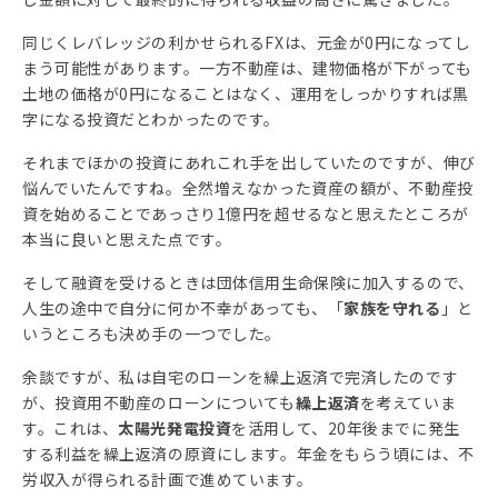
同じくレバレッジの利かせられるFXは、元金が0円になってし
まう可能性があります。一方不動産は、建物価格が下がっても
土地の価格が0円になることはなく、運用をしっかりすれば黒
字になる投資だとわかったのです。
それまでほかの投資にあれこれ手を出していたのですが、伸び
悩んでいたんですね。全然増えなかった資産の額が、不動産投
資を始めることであっさり1億円を超せるなと思えたところが
本当に良いと思えた点です。
そして融資を受けるときは団体信用生命保険に加入するので、
人生の途中で自分に何か不幸があっても、「
家族を守れる
」と
いうところも決め手の一つでした。
余談ですが、私は自宅のローンを繰上返済で完済したのです
が、投資用不動産のローンについても
繰上返済
を考えていま
す。これは、
太陽光発電投資
を活用して、20年後までに発生
する利益を繰上返済の原資にします。年金をもらう頃には、不
労収入が得られる計画で進めています。