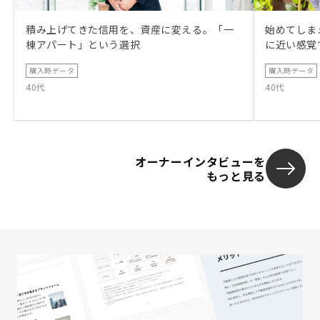
積み上げてきた信用を、資産に変える。「一
始めてしまえ
棟アパート」という選択
に近い感覚
購入時データ
購入時データ
40代
40代
オーナーインタビューを
もっと見る