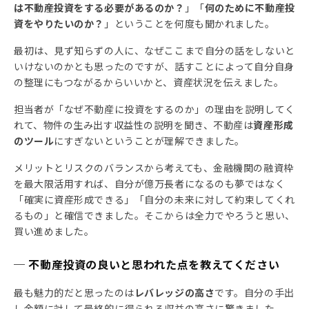
は不動産投資をする必要があるのか？
」「
何のために不動産投
資をやりたいのか？
」ということを何度も聞かれました。
最初は、見ず知らずの人に、なぜここまで自分の話をしないと
いけないのかとも思ったのですが、話すことによって自分自身
の整理にもつながるからいいかと、資産状況を伝えました。
担当者が「なぜ不動産に投資をするのか」の理由を説明してく
れて、物件の生み出す収益性の説明を聞き、不動産は
資産形成
のツール
にすぎないということが理解できました。
メリットとリスクのバランスから考えても、金融機関の融資枠
を最大限活用すれば、自分が億万長者になるのも夢ではなく
「確実に資産形成できる」「自分の未来に対して約束してくれ
るもの」と確信できました。そこからは全力でやろうと思い、
買い進めました。
─ 不動産投資の良いと思われた点を教えてください
最も魅力的だと思ったのは
レバレッジの高さ
です。自分の手出
し金額に対して最終的に得られる収益の高さに驚きました。