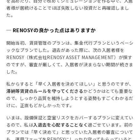
を高めたり、自分で改めてシミュレーションを作る中で、入居
者様が居続けることでほぼ失敗しない投資だと再確認しまし
た。
─ RENOSYの良かった点はありますか
開始当初、賃貸管理のプランは、集金代行プランというベーシ
ックなプランでした。退去があった際に、次の入居者様を
RENOSY（株式会社RENOSY ASSET MANAGEMENT）が探す
のですが、審査が厳しくて、入居者が決まらない期間が続きま
した。
私からすると「早く入居者を決めてほしい」と思うのですが、
滞納等賃貸のルールを守ってくださる
かどうかはとても重要な
ので、しっかり品質を維持しようとする姿勢もすごくわかるだ
けに、正直もどかしかったです。
いまは、設備保証と空室リスクをカバーするプランに変えてい
るので、私は
入退去を心配することなく
過ごせています。前の
プランでは「早く決めて」と思っていた入居者の審査について
も、運用フェーズをRENOSYにしっかり守ってもらっていると