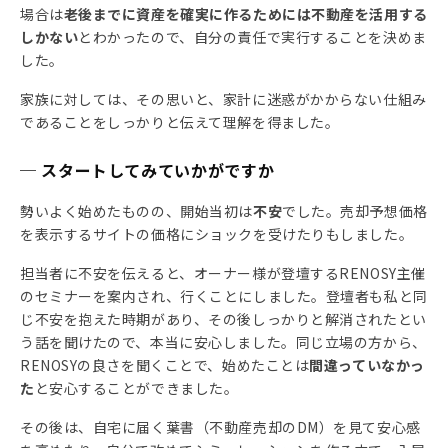
場合は
老後までに資産を確実に作るためには不動産を活用する
しかない
とわかったので、自分の責任で実行することを決めま
した。
家族に対しては、その思いと、家計に迷惑がかからない仕組み
であることをしっかりと伝えて理解を得ました。
─ スタートしてみていかがですか
勢いよく始めたものの、開始当初は
不安
でした。売却予想価格
を表示するサイトの価格にショックを受けたりもしました。
担当者に不安を伝えると、オーナー様が登壇するRENOSY主催
のセミナーを案内され、行くことにしました。登壇者も私と同
じ不安を抱えた時期があり、その後しっかりと解消されたとい
う話を聞けたので、本当に安心しました。同じ立場の方から、
RENOSYの良さを聞くことで、始めたことは
間違っていなかっ
た
と安心することができました。
その後は、自宅に届く葉書（不動産売却のDM）を見て安心感