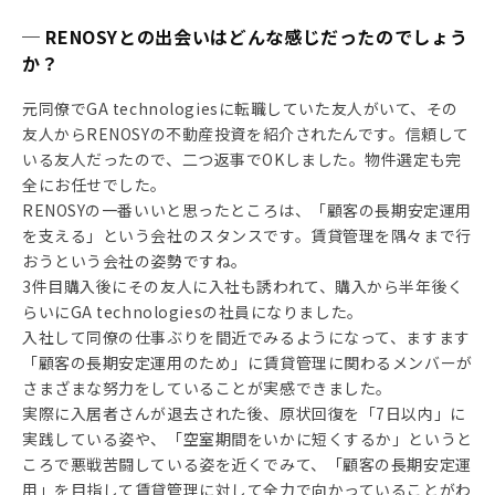
─ RENOSYとの出会いはどんな感じだったのでしょう
か？
元同僚でGA technologiesに転職していた友人がいて、その
友人からRENOSYの不動産投資を紹介されたんです。信頼して
いる友人だったので、二つ返事でOKしました。物件選定も完
全にお任せでした。
RENOSYの一番いいと思ったところは、「顧客の長期安定運用
を支える」という会社のスタンスです。賃貸管理を隅々まで行
おうという会社の姿勢ですね。
3件目購入後にその友人に入社も誘われて、購入から半年後く
らいにGA technologiesの社員になりました。
入社して同僚の仕事ぶりを間近でみるようになって、ますます
「顧客の長期安定運用のため」に賃貸管理に関わるメンバーが
さまざまな努力をしていることが実感できました。
実際に入居者さんが退去された後、原状回復を「7日以内」に
実践している姿や、「空室期間をいかに短くするか」というと
ころで悪戦苦闘している姿を近くでみて、「顧客の長期安定運
用」を目指して賃貸管理に対して全力で向かっていることがわ