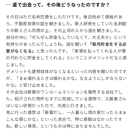
─ 道で出会って、その後どうなったのですか？
その日はただ名刺交換をしただけです。後日改めて連絡があ
り、不動産投資の話を聞きました。新人研修をしていた名刺配
りの新人さん同席の上、その上司の人から話を聞きました。
自分の中に「ぜんぜん貯金もしていなくて、大丈夫か」という
気持ちがあったんでしょうね。話を聞いて
「毎月貯金をする必
要がなくなる」
と思ったんです。「家賃を払ってくれる人が僕
の代わりに貯金をしてくれる」ということがメリットだなと感
じました。
デメリットも建物自体がなくなるといった内容を聞いたのです
が、「まぁ壊れるときは壊れるかな。なるようにしかならない
かな」と受け止めました。
その会社は新築のワンルームマンションを販売する会社でし
た。紹介された物件もすでに完成している建物で、入居者さん
はいない状態だったので、内見に行きました。
見に行った感想は「新築だし、一人暮らし用の家だったらまぁ
こんな感じかな」といった具合で、特に感動はなかったです
ね。新しい発見、というものは特にありませんでした。