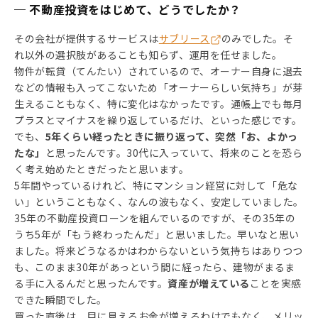
─ 不動産投資をはじめて、どうでしたか？
その会社が提供するサービスは
サブリース
のみでした。そ
れ以外の選択肢があることも知らず、運用を任せました。
物件が転貸（てんたい）されているので、オーナー自身に退去
などの情報も入ってこないため「オーナーらしい気持ち」が芽
生えることもなく、特に変化はなかったです。通帳上でも毎月
プラスとマイナスを繰り返しているだけ、といった感じです。
でも、
5年くらい経ったときに振り返って、突然「お、よかっ
たな」
と思ったんです。30代に入っていて、将来のことを恐ら
く考え始めたときだったと思います。
5年間やっているけれど、特にマンション経営に対して「危な
い」ということもなく、なんの波もなく、安定していました。
35年の不動産投資ローンを組んでいるのですが、その35年の
うち5年が「もう終わったんだ」と思いました。早いなと思い
ました。将来どうなるかはわからないという気持ちはありつつ
も、このまま30年があっという間に経ったら、建物がまるま
る手に入るんだと思ったんです。
資産が増えている
ことを実感
できた瞬間でした。
買った直後は、目に見えるお金が増えるわけでもなく、メリッ