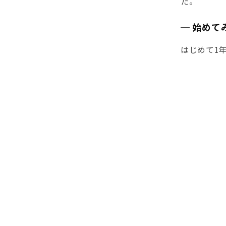
た。
─ 始めて
はじめて1