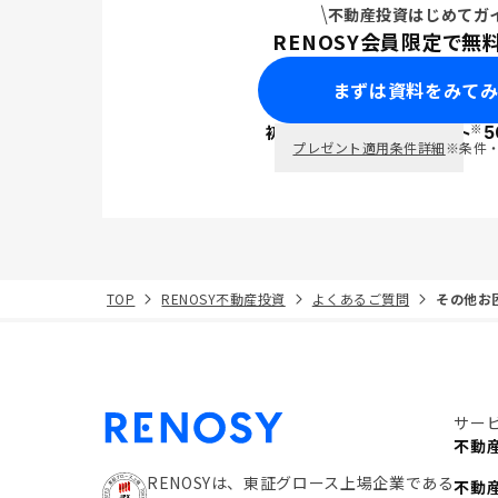
不動産投資はじめてガ
RENOSY会員限定で無
まずは資料をみて
※
初回面談で
ポイント
5
PayPay
プレゼント適用条件詳細
※条件
TOP
RENOSY不動産投資
よくあるご質問
その他お
サー
不動
RENOSYは、東証グロース上場企業である
不動