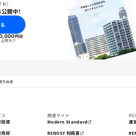
イド
料公開中！
みる
0,000
円分
・上限あり
困りの点
ビス
関連サイト
RE
産投資
Modern Standard
運
産売却
RENOSY 利諾喜
RE