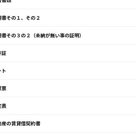
明書その１、その２
明書その３の２（未納が無い事の証明）
許証
ート
収票
定表
動産の賃貸借契約書