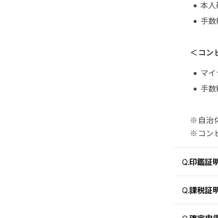
本人
手数
＜コン
マイ
手数
※自治
※コン
印鑑証
Q.
課税証
Q.
確定申