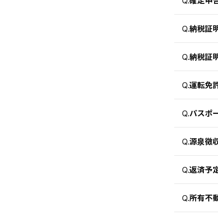
Q.
納税証
Q.
納税証
Q.
運転免
Q.
パスポ
Q.
源泉徴
Q.
返済予
Q.
所有不
Q.