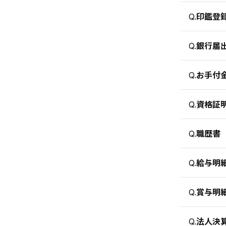
印鑑登
Q.
銀行届
Q.
お手付
Q.
資格証
Q.
職歴書
Q.
給与明
Q.
賞与明
Q.
法人決
Q.