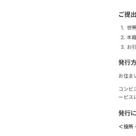
ご提
世
本
お
発行
お住ま
コンビ
ービス
発行
＜役所