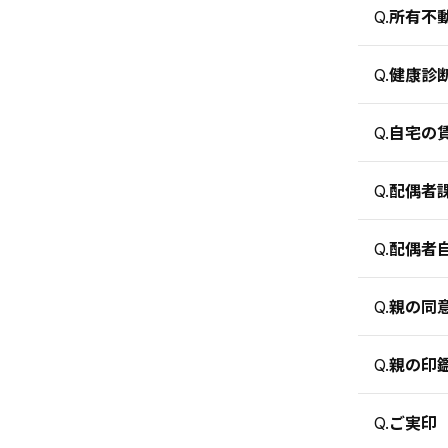
所有不
Q.
健康診
Q.
自宅の
Q.
配偶者
Q.
配偶者
Q.
親の同
Q.
親の印
Q.
ご実印
Q.