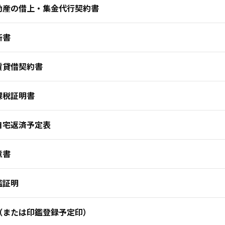
動産の借上・集金代行契約書
断書
賃貸借契約書
課税証明書
自宅返済予定表
意書
鑑証明
（または印鑑登録予定印）