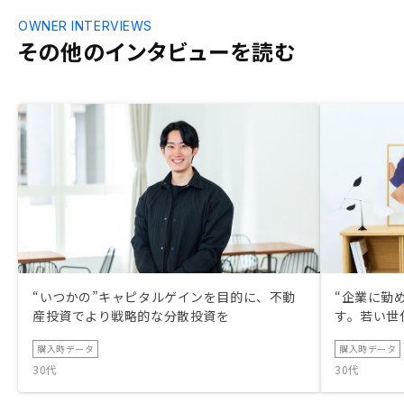
OWNER INTERVIEWS
その他のインタビューを読む
“いつかの”キャピタルゲインを目的に、不動
“企業に勤
産投資でより戦略的な分散投資を
す。若い世
購入時データ
購入時データ
30代
30代