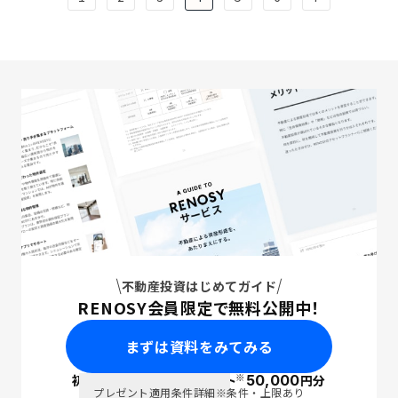
不動産投資はじめてガイド
RENOSY会員限定で無料公開中！
まずは資料をみてみる
※
初回面談で
ポイント
50,000
円分
PayPay
プレゼント適用条件詳細
※条件・上限あり