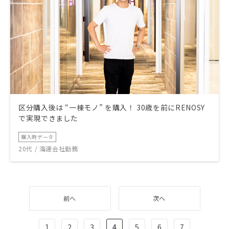
区分購入後は “一棟モノ” を購入！ 30歳を前にRENOSY
で実現できました
購入時データ
20代 / 海運会社勤務
前へ
次へ
1
2
3
4
5
6
7