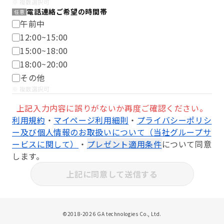
※ 複数選択可
電話連絡ご希望の時間帯
任意
午前中
12:00~15:00
15:00~18:00
18:00~20:00
その他
※ 複数選択可
上記入力内容に誤りがないか再度ご確認ください。
利用規約
・
マイページ利用細則
・
プライバシーポリシ
ー及び個人情報のお取扱いについて（当社グループサ
ービスに関して）
・
プレゼント適用条件
について同意
します。
上記に同意して送信する
©︎2018-2026 GA technologies Co., Ltd.