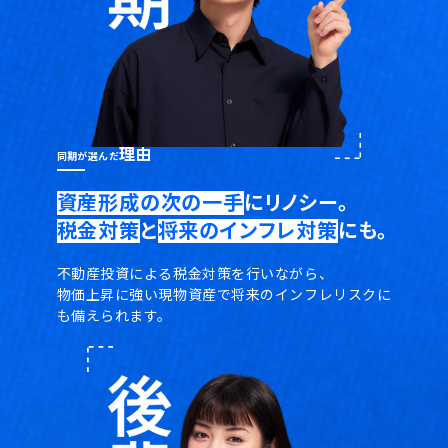
理由
同期が選んだ
資産形成の次の一手
にリノシー。
税金対策
と
将来のインフレ対策
にも。
不動産投資による税金対策を行いながら、
物価上昇に強い現物資産で将来の
インフレリスクに
も備えられます。