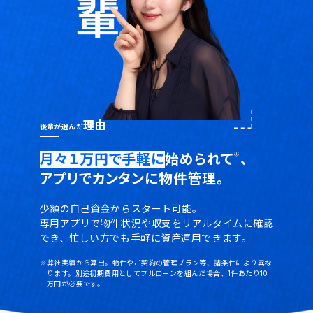
理由
後輩が選んだ
月々１万円で手軽に
始められて
、
※
アプリでカンタンに物件管理。
少額の自己資金からスタート可能。
専用アプリで物件状況や収支をリアルタイムに確認
でき、
忙しい方でも手軽に資産運用できます。
※
弊社実績から算出。物件やご契約の管理プラン等、諸条件により異な
ります。
別途初期費用としてフルローンを組んだ場合、1件あたり10
万円が必要です。