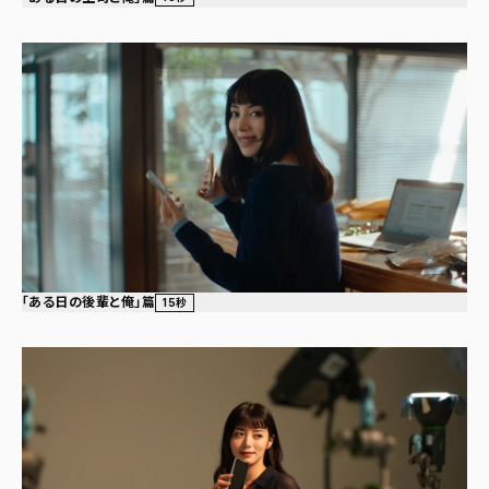
「ある日の後輩と俺」篇
15秒