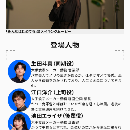
「みんなはじめてる」篇メイキングムービー
登場人物
生田斗真（同期役）
大手食品メーカー勤務 営業部
八方美人でノリの良さがあるが、仕事はマメで優秀。恋
人から結婚を急かされており、人生とお金について考え
中。
江口洋介（上司役）
大手食品メーカー勤務 経営企画 部長
かつて鬼軍曹と呼ばれていたが歳を経て心は凪。老後の
為に資産運用を続けてきた。
池田エライザ（後輩役）
大手食品メーカー勤務 企画部
かつて干物女と言われ、金遣いの荒さから彼氏に振られ