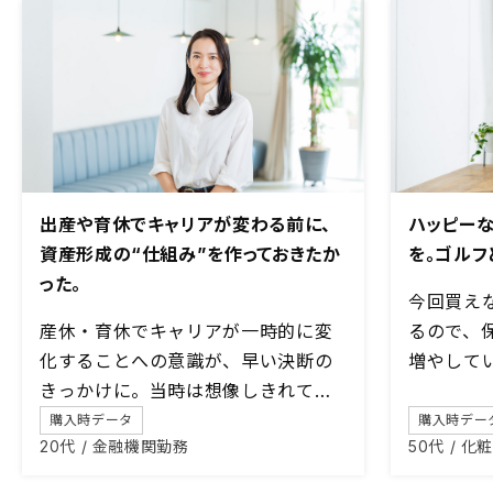
出産や育休でキャリアが変わる前に、
ハッピー
資産形成の“仕組み”を作っておきたか
を。ゴルフ
った。
今回買え
産休・育休でキャリアが一時的に変
るので、
化することへの意識が、早い決断の
増やして
きっかけに。当時は想像しきれてい
なかった「教育資金」としての価値
購入時データ
購入時デー
20代 / 金融機関勤務
50代 / 
も、子育て中の今、大きな安心感に
つながっています。