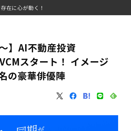
な存在に心が動く！
新TVCMスタート！ イメージキャラクターに3名の豪華俳優陣
が動く！
日〜】AI不動産投資
ンツなど充実
TVCMスタート！ イメージ
3名の豪華俳優陣