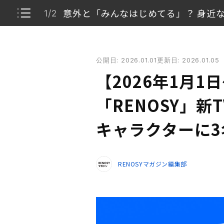
意外と「みんなはじめてる」？ 身近
1/2
【2026年1月1日〜】AI不動産投資「RENOSY」
公開日: 2026.01.01
更新日: 2026.01.05
意外と「みんなはじめてる」？ 身近な存在に心
1/2
【2026年1月1
新TVCMを記念した特設ページも。診断コンテ
2/2
「RENOSY」新
キャラクターに
RENOSYマガジン編集部