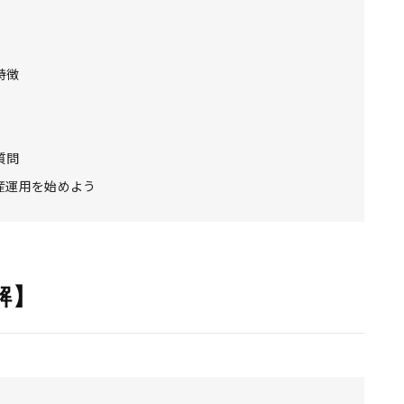
特徴
質問
産運用を始めよう
解】