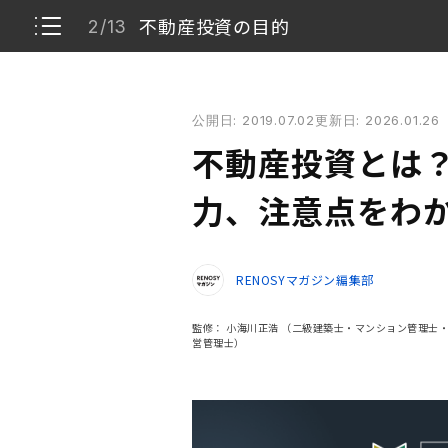
不動産投資の目的
2/13
不動産投資とは？ 仕組みや運用方法、魅力、注意点
公開日: 2019.07.02
更新日: 2026.01.26
不動産投資とは【図解】
1/13
不動産投資とは？
不動産投資の目的
2/13
力、注意点をわ
不動産投資で収益を得られる仕組み
3/13
RENOSYマガジン編集部
不動産投資で収益を得られるまでの流れ
4/13
監修：
小海川正浩
（二級建築士・マンション管理士
代表的な不動産投資の種類
営管理士）
5/13
不動産投資の7つの魅力
6/13
不動産投資の4つの注意点
7/13