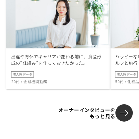
出産や育休でキャリアが変わる前に、資産形
ハッピーな
成の“仕組み”を作っておきたかった。
ルフと旅行
購入時データ
購入時データ
20代 / 金融機関勤務
50代 / 化
オーナーインタビューを
もっと見る