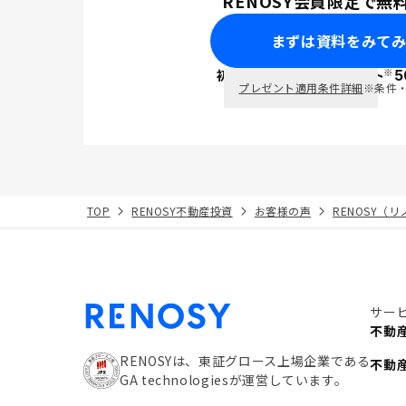
RENOSY会員限定で無
まずは資料をみて
※
初回面談で
ポイント
5
PayPay
プレゼント適用条件詳細
※条件
TOP
RENOSY不動産投資
お客様の声
RENOSY（
サー
不動
RENOSYは、東証グロース上場企業である
不動
GA technologiesが運営しています。