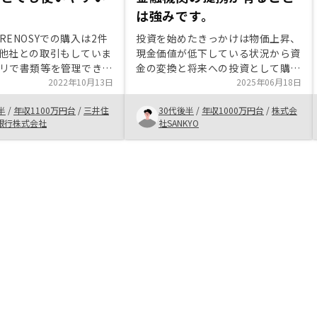
は強みです。
RENOSYでの購入は2件
投資を始めたきっかけは物価上昇、
他社との取引もしていま
現金価値が低下している状況から資
リで書類等を管理できる
金の変換と将来への投資として購
にかく便利です。特に書
2022年10月13日
入。 リノシーでの購入理由は下記
2025年06月18日
苦手なので、アプリを見
となります、 ・融資先と金利 ・物
半
/
年収1100万円台
/
三井住
30代後半
/
年収1000万円台
/
株式会
んどの物がわかるという
件の管理と費用 ・柔軟な対応 これ
銀行株式会社
社SANKYO
いです。物件紹介時の資
までも物件購入をしておりました
レーションもまとまって
が、拡大していくには金融機関の提
すいのですが、ローンの
携が有ることは強みです。
条件もぱっと見で分かる
いただけるといいです。
いや、繰り上げ返済の対
により違いますが、購入
、ステップが進んでから
た。