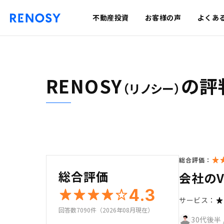
不動産投資
お客様の声
よくあ
RENOSY
の評
（リノシー）
総合評価：
総合評価
会社のV
4.3
サービス：
回答数7090件（2026年08月現在）
30代後半