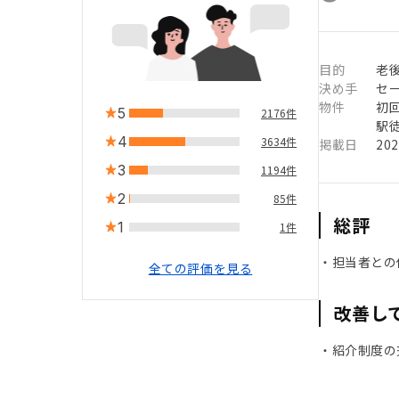
目的
老後
決め手
セ
物件
初
5
2176件
駅徒
4
3634件
掲載日
20
3
1194件
2
85件
総評
1
1件
・担当者との
全ての評価を見る
改善し
・紹介制度の