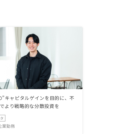
の”キャピタルゲインを目的に、不
でより戦略的な分散投資を
ータ
IT企業勤務