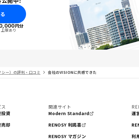
料公開中！
みる
0,000
円分
・上限あり
リノシー）の評判・口コミ
会社のVISIONに共感できた
ビス
関連サイト
RE
産投資
Modern Standard
運
産売却
RENOSY 利諾喜
RE
RENOSY マガジン
利