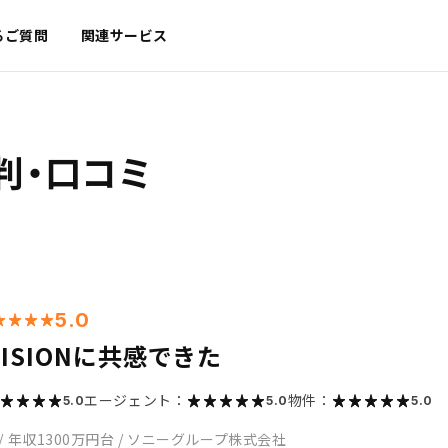
るご質問
関連サービス
判・口コミ
5.0
ISIONに共感できた
エージェント：
物件：
5.0
5.0
5.0
/
年収1300万円台
/
ソニーグループ株式会社