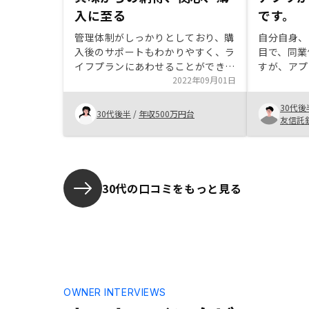
入に至る
です。
管理体制がしっかりとしており、購
自分自身、
入後のサポートもわかりやすく、ラ
目で、同業
イフプランにあわせることができま
すが、アプ
した。デメリットもしっかり理解
2022年09月01日
ところがと
し、メリット要素が強くなったこと
類の整理が
30代後
で購入する決心となりました。今
れば ほと
30代後半
/
年収500万円台
友信託
後、ライフプランに左右されること
ところがい
なく運用できそうです。
料はシミュ
おり、見や
金利以外の
ようにして
30代の口コミをもっと見る
諸費用の違
応など銀行
意思表明後
気づきまし
OWNER INTERVIEWS