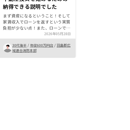
納得できる説明でした
まず資産になるということ！そして
家賃収入でローンを返すという実質
負担が少ない点！また、ローンでの
保険に加入していることで死亡時の
2026年05月28日
保険としての役割やその後の、家賃
30代後半
/
年収600万円台
/
羽島郡広
収入まで家族に残せることは、他の
域連合消防本部
生命保険をかけるくらいならこちら
の方が良いと思う。ということをつ
たえたいです。全てがリノシーで完
結すると助かります。管理会社にサ
ブリースした時のやり取りや修繕費
なども差し引いた分で入金があると
わかりやすい。