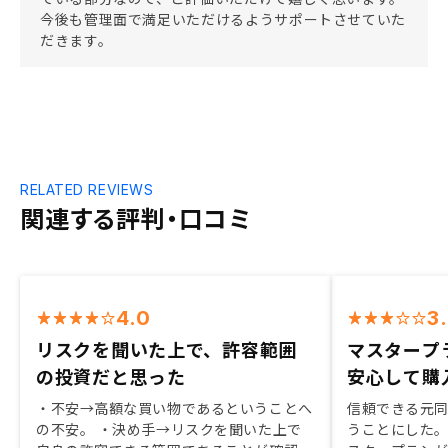
今後も管理面で満足いただけるようサポートさせていた
だきます。
RELATED REVIEWS
関連する評判・口コミ
4.0
3
リスクを聞いた上で、許容範囲
マスタープ
の投資だと思った
安心して購
・不安→高額な買い物であるということへ
信頼できる元
の不安。 ・決め手→リスクを聞いた上で
うことにした