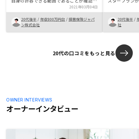
自身の許容できる範囲であることが確認で
スタープラン
きた。物件が良かった。 ・他の投資商品
2021年03月04日
産形成できる
との差→他人のお金で資産形成ができる。
20代後半
/
年収800万円台
/
損害保険ジャパ
20代後半
/
・手続きについて→色々あるが、やっても
ン株式会社
社
らえるので安心。 ・担当について→いつ
でも気軽に質問ができる。物件をGA社が
買い取ったらいくらになるかという物件の
査定額をリアルタイムにアプリに出して欲
20代の口コミをもっと見る
しい。 もしくは定期的に通知してほし
い。
OWNER INTERVIEWS
オーナーインタビュー