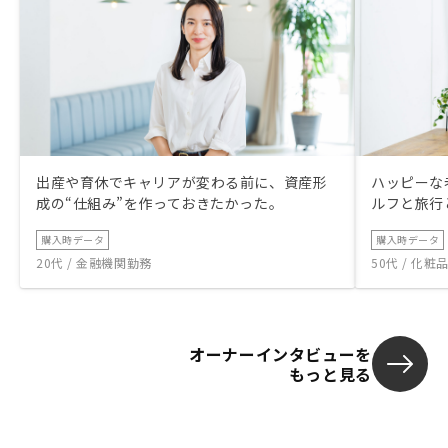
出産や育休でキャリアが変わる前に、資産形
ハッピーな
成の“仕組み”を作っておきたかった。
ルフと旅行
購入時データ
購入時データ
20代 / 金融機関勤務
50代 / 化
オーナーインタビューを
もっと見る