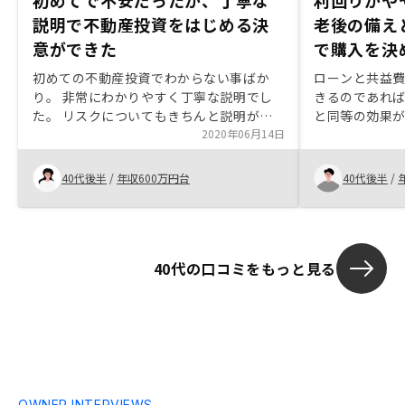
初めてで不安だったが、丁寧な
利回りがや
説明で不動産投資をはじめる決
老後の備え
意ができた
で購入を決
初めての不動産投資でわからない事ばか
ローンと共益
り。 非常にわかりやすく丁寧な説明でし
きるのであれ
た。 リスクについてもきちんと説明があ
と同等の効果
り、こちらの質問ひとつひとつに丁寧に答
2020年06月14日
としても活用
えてくださり、初心者の自分でも不動産投
した。一般的
資とは？が理解しやすい内容でした。他社
が低い感じが
40代後半
/
年収600万円台
40代後半
/
を聞いた後だったのでより比較ができ、結
い物件を紹介
果信用も増すことに。 いい物件もすぐ提
ながると感じ
案して頂き、これからが楽しみです。
40代の口コミをもっと見る
OWNER INTERVIEWS