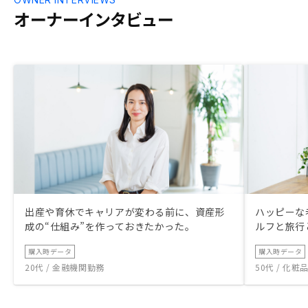
オーナーインタビュー
出産や育休でキャリアが変わる前に、資産形
ハッピーな
成の“仕組み”を作っておきたかった。
ルフと旅行
購入時データ
購入時データ
20代 / 金融機関勤務
50代 / 化