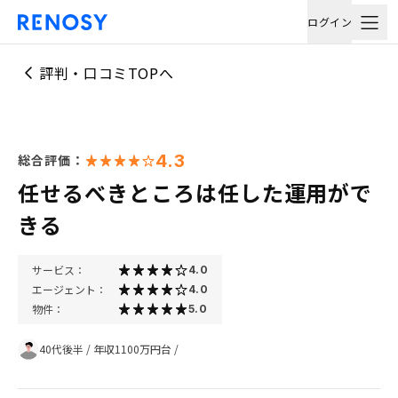
ログイン
評判・口コミTOPへ
4.3
総合評価：
任せるべきところは任した運用がで
きる
サービス：
4.0
エージェント：
4.0
物件：
5.0
40代後半
/
年収1100万円台
/