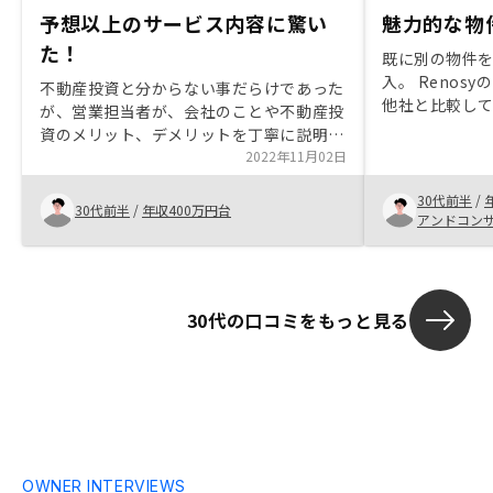
予想以上のサービス内容に驚い
魅力的な物
た！
既に別の物件
入。 Renos
不動産投資と分からない事だらけであった
他社と比較し
が、営業担当者が、会社のことや不動産投
た。 殆どの取
資のメリット、デメリットを丁寧に説明し
ートで完結する
てして頂いたおかげで、不安なく購入に至
2022年11月02日
データをアプ
ることが出来ました。これから分散投資を
円滑に進める
30代前半
/
検討していたこともあり、不動産投資のき
30代前半
/
年収400万円台
が多いのはわ
アンドコン
っかけとして、これから勉強できる商品だ
ケジュールの
と思いました。
おり、複数の
トレス。 必要
ると共に上位
30代の口コミをもっと見る
してもいいの
OWNER INTERVIEWS