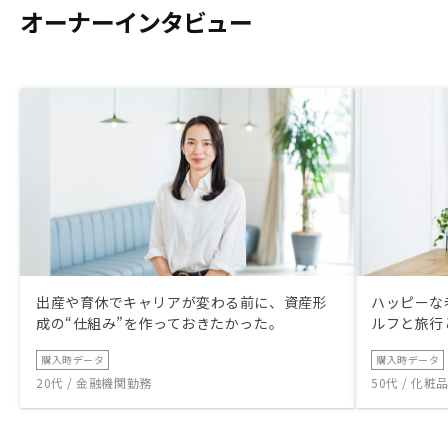
オーナーインタビュー
出産や育休でキャリアが変わる前に、資産形
ハッピーな
成の“仕組み”を作っておきたかった。
ルフと旅行
購入時データ
購入時データ
20代 / 金融機関勤務
50代 / 化