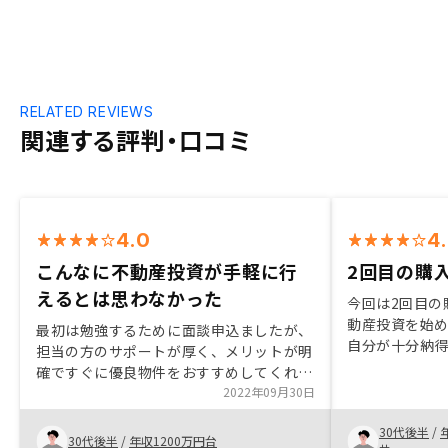
RELATED REVIEWS
関連する評判・口コミ
4.0
4
こんなに不動産投資が手軽に行
2回目の購
えるとは思わなかった
今回は2回目の
動産投資を始
最初は勉強するために面談申込ましたが、
自分が十分納
担当の方のサポートが厚く、メリットが明
から購入でき
確ですぐに優良物件をおすすめしてくれ、
面談から購入
購入に踏み切れました。金融機関との提携
2022年09月30日
した。 物件探
が強いところも魅力です。こんなに手軽に
アを担当者に
30代後半
/
不動産投資が出来るとは思いませんでし
30代後半
/
年収1200万円台