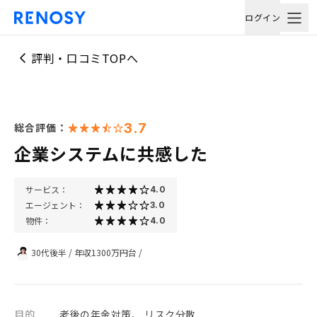
ログイン
評判・口コミTOPへ
3.7
総合評価：
企業システムに共感した
サービス：
4.0
エージェント：
3.0
物件：
4.0
30代後半
/
年収1300万円台
/
目的
老後の年金対策、 リスク分散