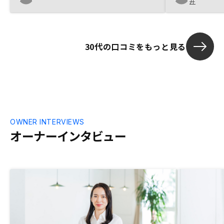
に沿った物件
井
た。節税メリットを分かりやすくし、物件
ったです。ア
比較が出来るようになったらより良いで
したものの担
す。
こちらから確
希望に沿う物
30代の口コミをもっと見る
回答でした。
なりました。 
そもそも申し
外ですと連絡
きたいと思い
OWNER INTERVIEWS
オーナーインタビュー