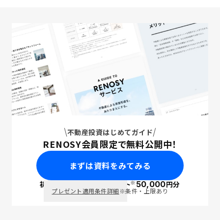
不動産投資はじめてガイド
RENOSY会員限定で無料公開中！
まずは資料をみてみる
※
初回面談で
ポイント
50,000
円分
PayPay
プレゼント適用条件詳細
※条件・上限あり