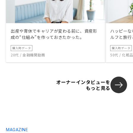
出産や育休でキャリアが変わる前に、資産形
ハッピーな
成の“仕組み”を作っておきたかった。
ルフと旅行
購入時データ
購入時データ
20代 / 金融機関勤務
50代 / 化
オーナーインタビューを
もっと見る
MAGAZINE