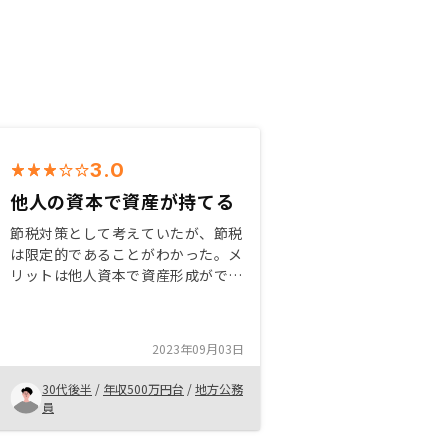
3.0
他人の資本で資産が持てる
節税対策として考えていたが、節税
は限定的であることがわかった。メ
リットは他人資本で資産形成ができ
ることで、取り扱い物件がしっかり
管理されているため、長く資産とし
ての価値が残るように感じた。余裕
2023年09月03日
資金があれば良い投資だと思う。お
金についての重要な情報は早めに教
30代後半
/
年収500万円台
/
地方公務
えてほしかった。
員