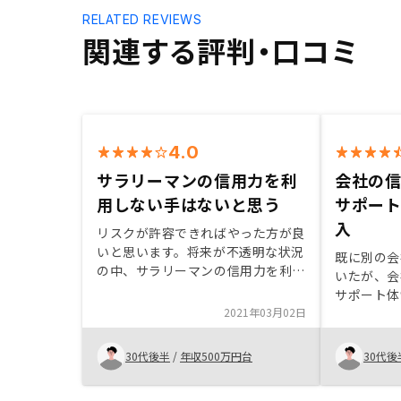
RELATED REVIEWS
関連する評判・口コミ
4.0
サラリーマンの信用力を利
会社の
用しない手はないと思う
サポー
入
リスクが許容できればやった方が良
いと思います。将来が不透明な状況
既に別の会
の中、サラリーマンの信用力を利用
いたが、会
しない手はないと思いました。手数
サポート体
料や実際の初期費用など、細かい金
2021年03月02日
決めました
額についての認識の齟齬があり、も
クがあると
っと丁寧な説明が必要と感じる部分
件の選定と
30代後半
/
年収500万円台
30代後
があった。
私はリスク
この辺りは