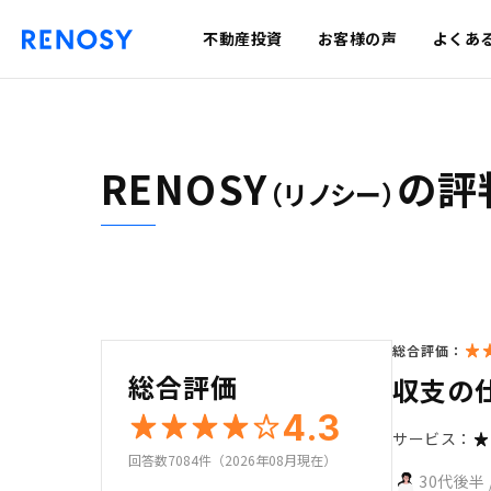
不動産投資
お客様の声
よくあ
RENOSY
の評
（リノシー）
総合評価：
総合評価
収支の
4.3
サービス：
回答数7084件（2026年08月現在）
30代後半