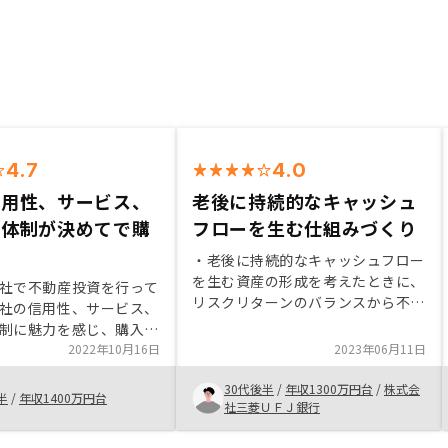
4.7
4.0
信用性、サービス、
老後に持続的なキャッシュ
ト体制が決めてで購
フローを生む仕組みづくり
・老後に持続的なキャッシュフロー
を生む資産の形成を考えたときに、
社で不動産投資を行って
リスクリターンのバランスから不動
社の信用性、サービス、
産を有力視 ・レバレッジのリスク
制に魅力を感じ、購入を
はあるが、初期費用を抑えながら投
。不動産投資は良くリス
2022年10月16日
2023年06月11日
資可能であること、物件のクオリテ
言われますが、確かな物
ィ等を決め手に投資を決断 ・不動
30代後半
/
年収1300万円台
/
株式会
サポート体制の元では、
半
/
年収1400万円台
産やレバレッジに関する理解のある
社三菱ＵＦＪ銀行
が無いと考えています。
方にはおすすめ物件価格や賃料の相
購入の前にきちんと説明