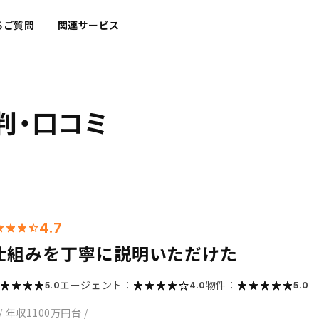
るご質問
関連サービス
判・口コミ
4.7
仕組みを丁寧に説明いただけた
エージェント：
物件：
5.0
4.0
5.0
/
年収1100万円台
/