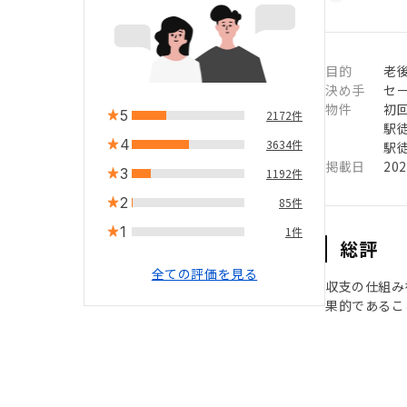
目的
老後
決め手
セ
物件
初
5
2172件
駅徒
4
3634件
駅徒
掲載日
20
3
1192件
2
85件
1
1件
総評
全ての評価を見る
収支の仕組み
果的であるこ