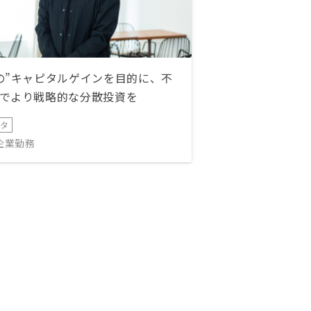
の”キャピタルゲインを目的に、不
でより戦略的な分散投資を
ータ
IT企業勤務