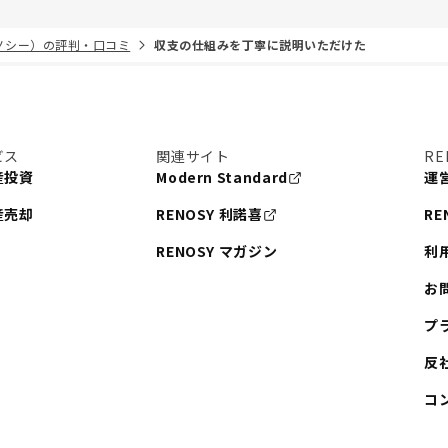
リノシー）の評判・口コミ
収支の仕組みを丁寧に説明いただけた
ビス
関連サイト
RE
産投資
Modern Standard
運
産売却
RENOSY 利諾喜
RE
RENOSY マガジン
利
お
プ
反
コ