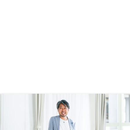
場、妥当性に関する説明がよりある
す。今後とも末永くお付
とベター
願い致します。