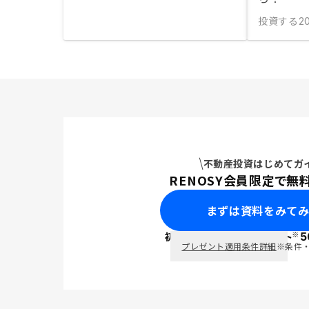
投資する
20
不動産投資はじめてガ
RENOSY会員限定で無
まずは資料をみて
※
初回面談で
ポイント
5
PayPay
プレゼント適用条件詳細
※条件