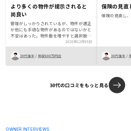
より多くの物件が提示されると
保険の見直
尚良い
保険の見直し
管理がしっかりされているが、物件が適正
か他にも手頃な物件があるのではないかと
不安はあった。物件数を増やすと選択肢が
増える。毎月、毎週どれくらいの数を仕入
2020年12月05日
れているか分からないが三つくらいの中か
らしか選べない中でこれが一番いいです
30代後半
/
年収600万円台
30代後半
/
よ。は説得力にかける。
30代の口コミをもっと見る
OWNER INTERVIEWS