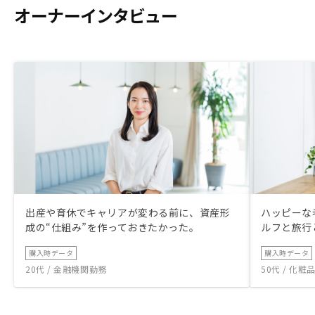
オーナーインタビュー
出産や育休でキャリアが変わる前に、資産形
ハッピーな
成の“仕組み”を作っておきたかった。
ルフと旅行
購入時データ
購入時データ
20代 / 金融機関勤務
50代 / 化