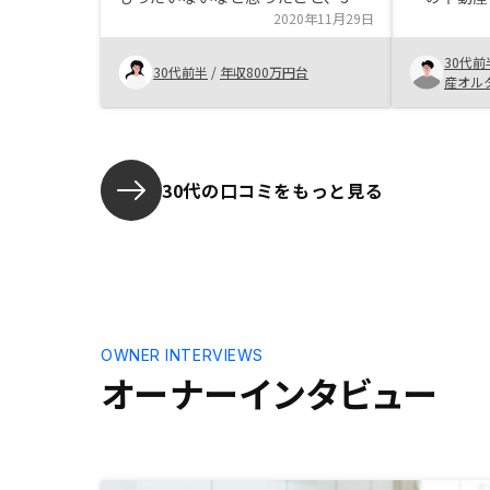
代に入り将来への不安や資産運用が
2020年11月29日
た。 手続
切実に感じられてきたことがきっか
粋に不動産
30代前
けです。不動産投資はインスタグラ
して購入の
30代前半
/
年収800万円台
産オル
ムの広告から興味を持ち自分で調べ
の借入につ
株式会
てお話を聞機体会社にコンタクトを
ートしてく
取りました。シミュレーションをリ
スク織り込み済みで出してくれるの
で毎月のキャッシュフローについて
30代の口コミをもっと見る
は理解が深まりました。一方節税や
減価償却など税引き後の手残りなど
はあまり話になかったと思い、どん
な計算になるか、1年目と2年目の
節税額のシミュレーションがあると
なおよいと思います。
OWNER INTERVIEWS
オーナーインタビュー