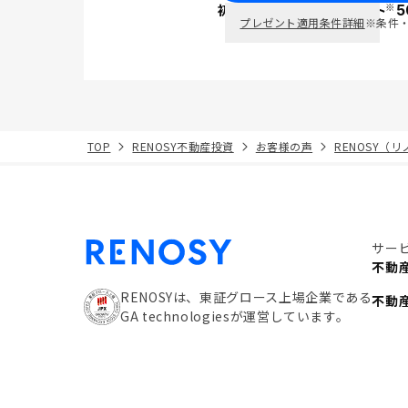
※
初回面談で
ポイント
5
PayPay
プレゼント適用条件詳細
※条件
TOP
RENOSY不動産投資
お客様の声
RENOSY（
サー
不動
RENOSYは、東証グロース上場企業である
不動
GA technologiesが運営しています。