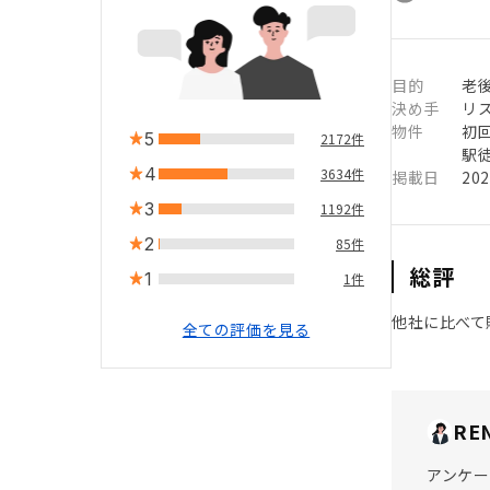
目的
老
決め手
リ
物件
初
5
2172件
駅徒
4
3634件
掲載日
20
3
1192件
2
85件
総評
1
1件
他社に比べて
全ての評価を見る
RE
アンケー