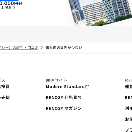
0,000
円分
・上限あり
リノシー）の評判・口コミ
購入後の負担が少ない
ビス
関連サイト
RE
産投資
Modern Standard
運
産売却
RENOSY 利諾喜
RE
RENOSY マガジン
利
お
プ