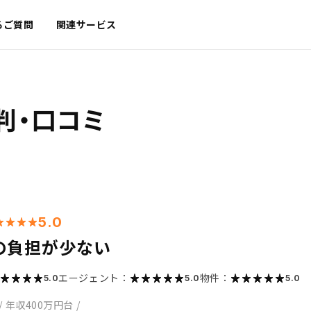
るご質問
関連サービス
判・口コミ
5.0
の負担が少ない
エージェント：
物件：
5.0
5.0
5.0
/
年収400万円台
/