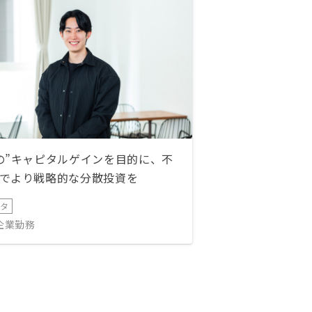
の”キャピタルゲインを目的に、不
でより戦略的な分散投資を
ータ
IT企業勤務