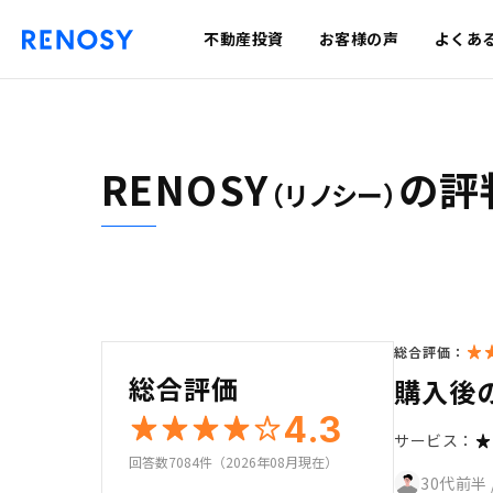
不動産投資
お客様の声
よくあ
RENOSY
の評
（リノシー）
総合評価：
総合評価
購入後
4.3
サービス：
回答数7084件（2026年08月現在）
30代前半