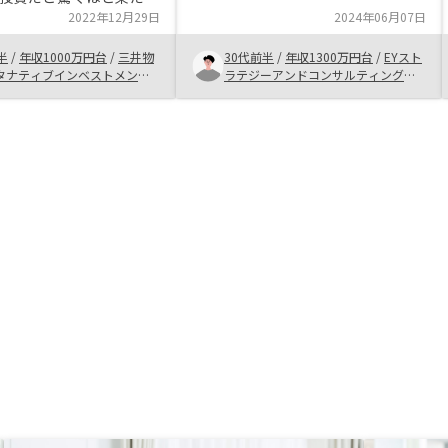
準に売買を検討しており、いつも優
のストレスがない分、純
2022年12月29日
2024年06月07日
良物件を紹介して頂いています。
としての投資価値を勘案
リスクが気になるところですが、い
半
/
年収1000万円台
/
三井物
30代前半
/
年収1300万円台
/
EYスト
判断ができた。 ローン
つも丁寧にご説明頂けており、納得
タナティブインベストメンツ
ラテジーアンドコンサルティング株
いても担当が細かくサポ
社
式会社
感を持って購入に至っています。
れた。