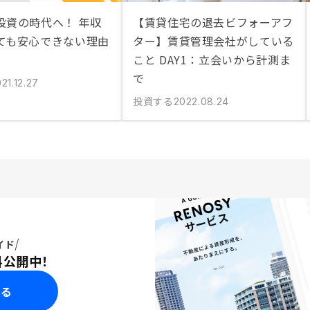
投資の時代へ！ 年収
【賃貸住宅の退去ビフォーアフ
ても安心できない理由
ター】賃貸管理会社がしている
こと DAY1：立会いから計測ま
で
21.12.27
投資する
2022.08.24
イド
料公開中！
みる