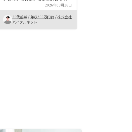
証券のみの運用でしたが、有価証券
2026年03月16日
での銘柄違いでのリスク分散ではな
30代前半
/
年収500万円台
/
株式会社
く、景気の影響が比較的少ない不動
バイタルネット
産投資が本当の意味でのリスク分散
に繋がるとも感じました。