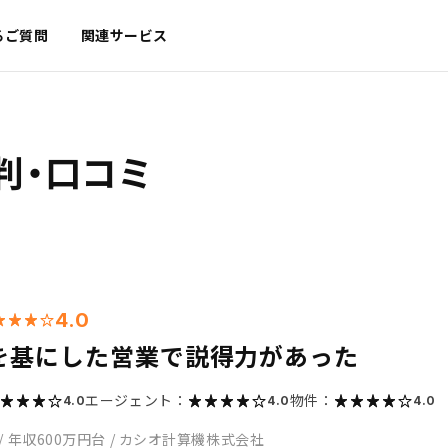
るご質問
関連サービス
判・口コミ
4.0
を基にした営業で説得力があった
エージェント：
物件：
4.0
4.0
4.0
/
年収600万円台
/
カシオ計算機株式会社