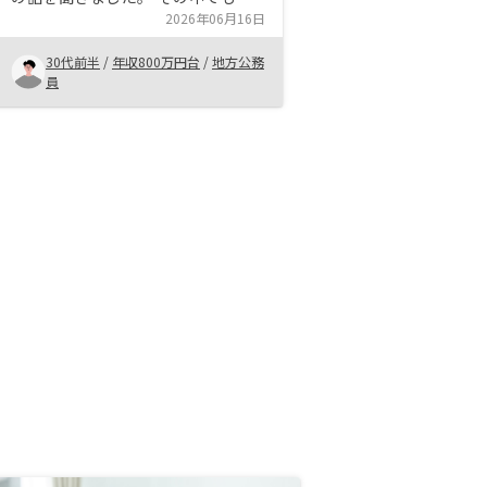
後に迷ったのがRENOSYともう一社
2026年06月16日
でした。 最後の決め手はやはり大
30代前半
/
年収800万円台
/
地方公務
手というところと営業の方の寄り添
員
ってくれる感じでした！ いろいろ
迷いましたが今は始めて良かったと
思っています。