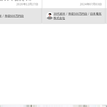
件を迅速に見つけていただき、本当
範囲であると判断できた
2020年12月27日
2024年07月03日
に助かりました。質問にもすぐに回
答していただき、安心して任せられ
30代前半
/
年収500万円台
/
日本電気
半
/
年収600万円台
ました。 今回利用した不動産会社
株式会社
は、他の会社と比べて圧倒的な市場
規模を誇っています。現在も年間
1,000件以上の取引を誇る、業界ト
ップクラスの勢いのある会社です。
規模が大きいという強みを生かし
て、売買から管理まで全て社内で完
結できるため、いざというときも安
心です。 老後資金対策として、不
動産投資を検討しています。不動産
投資は、早ければ早いほど効果的で
す。インフラ開発に強い会社とし
て、投資先としてもおすすめです。