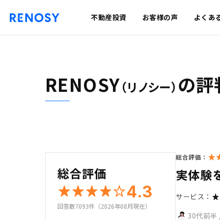
不動産投資
お客様の声
よくあ
RENOSY
の評
（リノシー）
総合評価：
総合評価
実体験
4.3
サービス：
回答数7093件（2026年08月現在）
30代前半