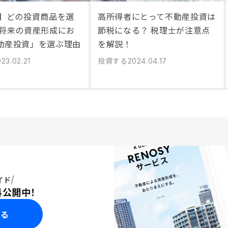
説】どの投資商品を選
高所得者にとって不動産投資は
 将来の資産形成にお
節税になる？ 税理士が注意点
動産投資」を選ぶ理由
を解説！
投資する
23.02.21
2024.04.17
イド
料公開中！
みる