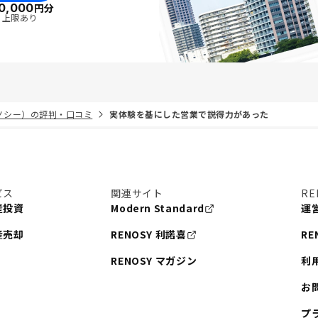
0,000
円分
・上限あり
リノシー）の評判・口コミ
実体験を基にした営業で説得力があった
ビス
関連サイト
RE
産投資
Modern Standard
運
産売却
RENOSY 利諾喜
RE
RENOSY マガジン
利
お
プ