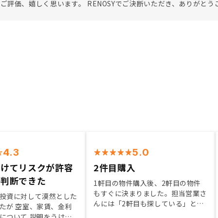
ご評価、嬉しく思います。 RENOSYでご決断いただき、ありがとう
4.3
5.0
受けてリスクが許容
2件目購入
と判断できた
1軒目の物件購入後、2軒目の物件
もすぐに決まりました。担当営業さ
投資に対して漠然とした
んには「2軒目も探している」と伝
たが 空室、家賃、金利
えていたため、私の希望に合った物
について 説明をうけ、