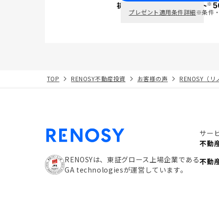
※
初回面談で
ポイント
5
PayPay
プレゼント適用条件詳細
※条件
TOP
RENOSY不動産投資
お客様の声
RENOSY（
サー
不動
RENOSYは、東証グロース上場企業である
不動
GA technologiesが運営しています。