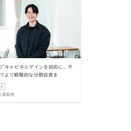
の”キャピタルゲインを目的に、不
でより戦略的な分散投資を
ータ
IT企業勤務