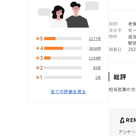
目的
老
決め手
セ
物件
追
5
2177件
駅徒
4
3636件
掲載日
20
3
1194件
2
85件
総評
1
1件
担当営業の方
全ての評価を見る
RE
アンケー