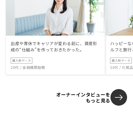
出産や育休でキャリアが変わる前に、資産形
ハッピーな
成の“仕組み”を作っておきたかった。
ルフと旅行
購入時データ
購入時データ
20代 / 金融機関勤務
50代 / 化
オーナーインタビューを
もっと見る