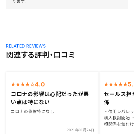
ります。
RELATED REVIEWS
関連する評判・口コミ
4.0
5
コロナの影響は心配だったが悪
セールス担
い点は特にない
係
コロナの影響特になし
・信用レバレ
購入検討開始 
頼関係を気付け
2021年01月24日
のDXのアプロ