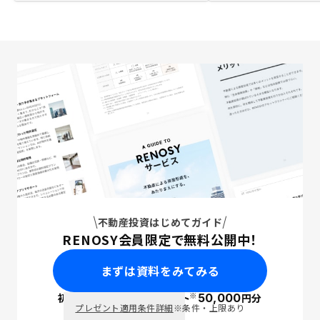
不動産投資はじめてガイド
RENOSY会員限定で無料公開中！
まずは資料をみてみる
※
初回面談で
ポイント
50,000
円分
PayPay
プレゼント適用条件詳細
※条件・上限あり