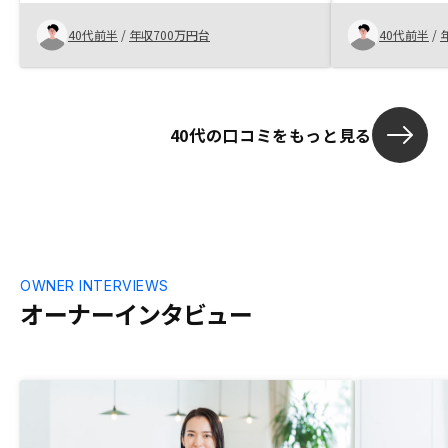
る ・他社と比
し売りしない
40代前半
/
年収700万円台
40代前半
/
アプリに新着
求めているの
40代の口コミをもっと見る
OWNER INTERVIEWS
オーナーインタビュー