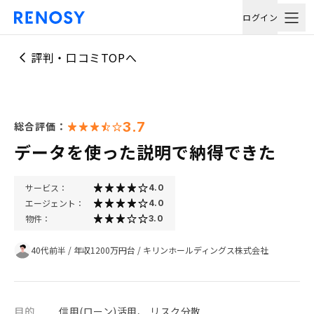
ログイン
評判・口コミTOPへ
3.7
総合評価：
データを使った説明で納得できた
サービス：
4.0
エージェント：
4.0
物件：
3.0
40代前半
/
年収1200万円台
/
キリンホールディングス株式会社
目的
信用(ローン)活用、 リスク分散