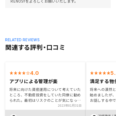
RENOSYをよろしくお願いいたします。
RELATED REVIEWS
関連する評判・口コミ
4.0
5
アプリによる管理が楽
満足する物
将来に向けた資産運用について考えていた
将来への漠然
ところ、不動産投資をしていた同僚に勧め
始めましたが
られた。最初はリスクのことが気になって
お話しする中
いたが、不動産投資の長期運用によるメリ
2023年01月31日
た。タイミン
ットや、デメリット、また、生じるデメリ
会えて、スム
20代後半
/