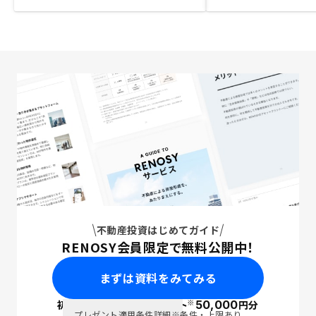
不動産投資はじめてガイド
RENOSY会員限定で無料公開中！
まずは資料をみてみる
※
初回面談で
ポイント
50,000
円分
PayPay
プレゼント適用条件詳細
※条件・上限あり