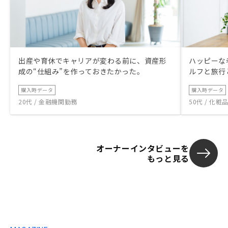
出産や育休でキャリアが変わる前に、資産形
ハッピーな
成の“仕組み”を作っておきたかった。
ルフと旅行
購入時データ
購入時データ
20代 / 金融機関勤務
50代 / 化
オーナーインタビューを
もっと見る