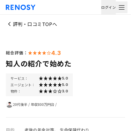
ログイン
評判・口コミTOPへ
4.3
総合評価：
知人の紹介で始めた
サービス：
5.0
エージェント：
5.0
物件：
3.0
20代後半
/
年収800万円台
/
目的
老後の年金対策、 生命保険代わり