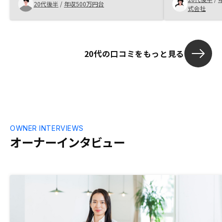
ットの点についてカバーしてしてもらえる
ても満足です。
20代後半
/
年収500万円台
式会社
システムなどが、他社にないよさであると
感じ、購入をしようと決めた。
20代の口コミをもっと見る
OWNER INTERVIEWS
オーナーインタビュー