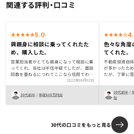
関連する評判・口コミ
5.0
4
興親身に相談に乗ってくれたた
色々な角度
め、購入した。
てくれた。
営業担当者がとても親身になって相談に乗
不動産投資自
ってくれ、当社は半信半疑でしたが、面談
が多かったた
回数を重ねるにつれてここなら信用でわか
たが、丁寧に答
ると思い、購入を決心しました。購入後も
2022年06月02日
購入も今しか
アフターサービスが充実しており、とても
合う物件が出
30代前半
/
満足しています。
う感じで落ち
30代前半
/
年収600万円台
社
30代の口コミをもっと見る