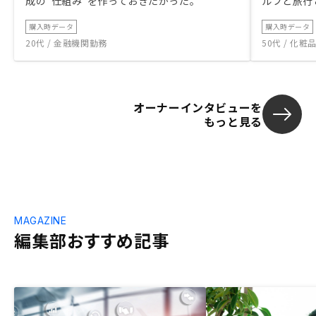
成の“仕組み”を作っておきたかった。
ルフと旅行
購入時データ
購入時データ
20代 / 金融機関勤務
50代 / 化
オーナーインタビューを
もっと見る
MAGAZINE
編集部おすすめ記事