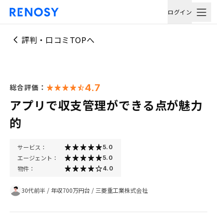
ログイン
評判・口コミTOPへ
4.7
総合評価：
アプリで収支管理ができる点が魅力
的
サービス：
5.0
エージェント：
5.0
物件：
4.0
30代前半
/
年収700万円台
/
三菱重工業株式会社