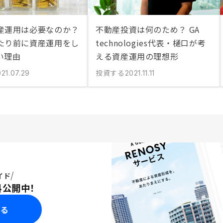
産運用は必要なのか？
不動産投資は何のため？ GA
たり前に資産運用をし
technologies代表・樋口が考
い理由
える資産運用の理想形
投資する
21.07.29
2021.11.11
イド
料公開中！
みる