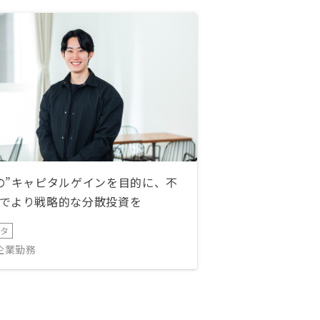
の”キャピタルゲインを目的に、不
でより戦略的な分散投資を
ータ
IT企業勤務