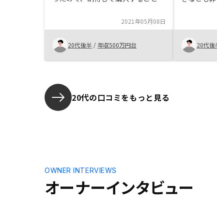
できました。
さり、とて
証をしてく
2021年05月08日
ったことも
どうぞよろ
20代後半
/
年収500万円台
20代後
20代の口コミをもっと見る
OWNER INTERVIEWS
オーナーインタビュー