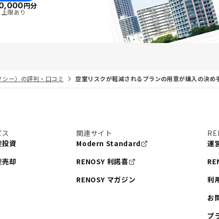
0,000
円分
・上限あり
リノシー）の評判・口コミ
空室リスクが軽減されるプランの用意が購入の決め
ビス
関連サイト
RE
産投資
Modern Standard
運
産売却
RENOSY 利諾喜
RE
RENOSY マガジン
利
お
プ