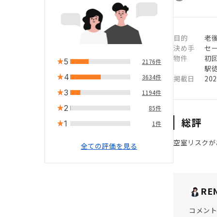
目的
老
決め手
セ
物件
初
5
2176件
駅徒
4
3634件
掲載日
20
3
1194件
2
85件
総評
1
1件
空室リスクが
全ての評価を見る
RE
コメント