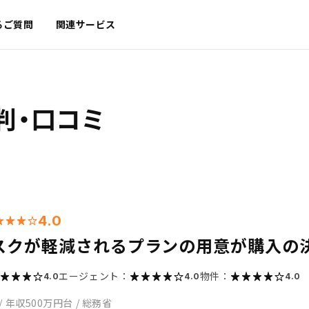
るご質問
関連サービス
判・口コミ
4.0
スクが軽減されるプランの用意が購入の
エージェント：
物件：
4.0
4.0
4.0
/
年収500万円台
/
総務省