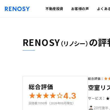
不動産投資
お客様の声
よくあ
RENOSY
の評
（リノシー）
総合評価：
総合評価
空室リ
4.3
サービス：
回答数7090件（2026年08月現在）
20代後半