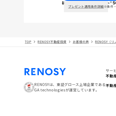
※
初回面談で
ポイント
5
PayPay
プレゼント適用条件詳細
※条件
TOP
RENOSY不動産投資
お客様の声
RENOSY（
サー
不動
RENOSYは、東証グロース上場企業である
不動
GA technologiesが運営しています。