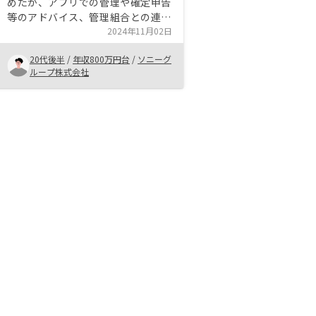
めたが、アプリでの管理や確定申告
等のアドバイス、管理組合との連携
等、サービスが優れているので始め
2024年11月02日
やすいと思った。 今後もセールス
20代後半
/
年収800万円台
/
ソニーグ
の人等に色々相談に乗っていただき
ループ株式会社
たいと思う。