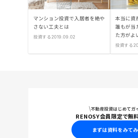
マンション投資で入居者を絶や
本当に資
さない工夫とは
誰もが当
た方がよ
投資する
2019.09.02
投資する
20
不動産投資はじめてガ
RENOSY会員限定で無
まずは資料をみて