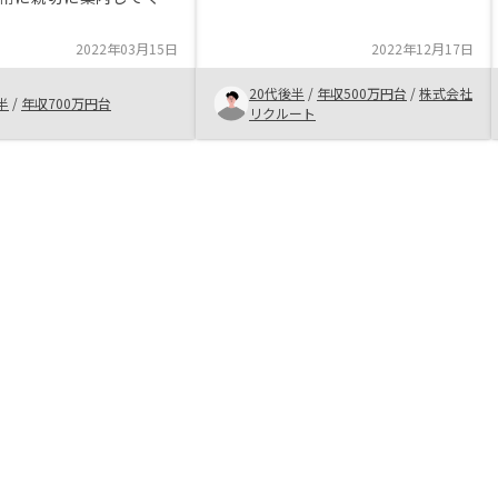
応してくれるので他社と違って、売
も助かりました。家賃保
って終わりだけでは部分が信頼でき
れるマスタープランがあ
2022年03月15日
2022年12月17日
ました。
魅力的でした。今後とも
しくお願いいたします。
20代後半
/
年収500万円台
/
株式会社
半
/
年収700万円台
リクルート