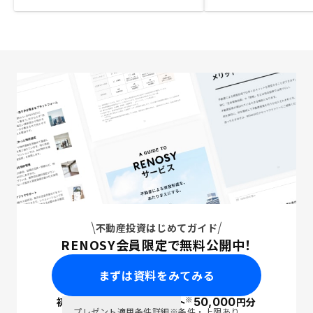
不動産投資はじめてガイド
RENOSY会員限定で無料公開中！
まずは資料をみてみる
※
初回面談で
ポイント
50,000
円分
PayPay
プレゼント適用条件詳細
※条件・上限あり