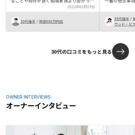
ることや物件が良く相場家賃より安かった
一番の懸念事
から購入に至った。その後、太陽光を２基
2022年05月03日
変化に伴って
購入し、現在に至る。太陽光を買いたい人
考え、サポー
30代後半
/
は太陽光を買う前に不動産を買わないと太
RENOSYシ
30代後半
/
年収600万円台
ウッド・ビ
陽光が買えなくなるので、先に太陽光を買
しやすさは魅
った方が良い。GAの株価低迷が気にな
る。物件購入後、応援するつもりで株主に
なったが今の株価はいただけない。そのせ
30代の口コミをもっと見る
いで友人に勧めれない。株価をなんとかし
ていただきたい。
OWNER INTERVIEWS
オーナーインタビュー