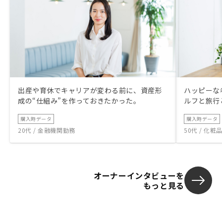
出産や育休でキャリアが変わる前に、資産形
ハッピーな
成の“仕組み”を作っておきたかった。
ルフと旅行
購入時データ
購入時データ
20代 / 金融機関勤務
50代 / 化
オーナーインタビューを
もっと見る