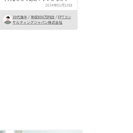
た。プラン等について十分に説明を
2024年01月10日
おこなってくれた上で、その内容で
30代後半
/
年収800万円台
/
FPTコン
あれば自身でも始められると感じら
サルティングジャパン株式会社
れたため、RENOSY経由で不動産投
資を始めることにした。