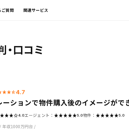
るご質問
関連サービス
判・口コミ
4.7
レーションで物件購入後のイメージがで
エージェント：
物件：
4.0
5.0
5.0
/
年収1000万円台
/