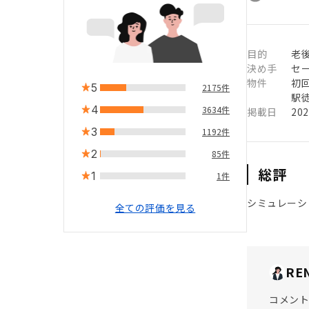
目的
老
決め手
セ
物件
初
5
2175件
駅徒
4
3634件
掲載日
20
3
1192件
2
85件
総評
1
1件
シミュレーシ
全ての評価を見る
RE
コメント