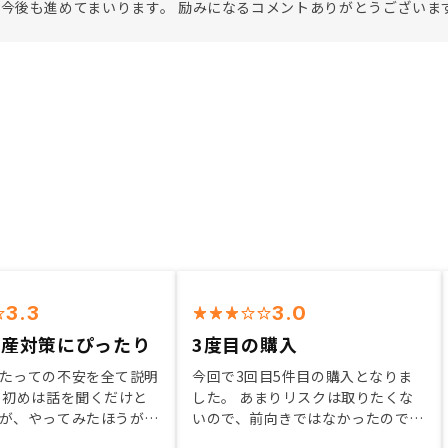
今後も進めてまいります。 励みになるコメントありがとうございま
3.3
3.0
資産対策にぴったり
3度目の購入
たっての不安を全て説明
今回で3回目5件目の購入となりま
 初めは話を聞くだけと
した。 あまりリスクは取りたくな
が、やってみたほうがい
いので、前向きではなかったのです
って始めれた 営業担当
が、物件ご魅力的でしたので購入を