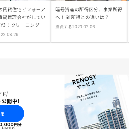
の賃貸住宅ビフォーア
暗号資産の所得区分、事業所得
賃貸管理会社がしてい
へ！ 雑所得との違いは？
AY3：クリーニング
投資する
2023.02.06
022.08.26
イド
料公開中！
みる
0,000
円分
・上限あり