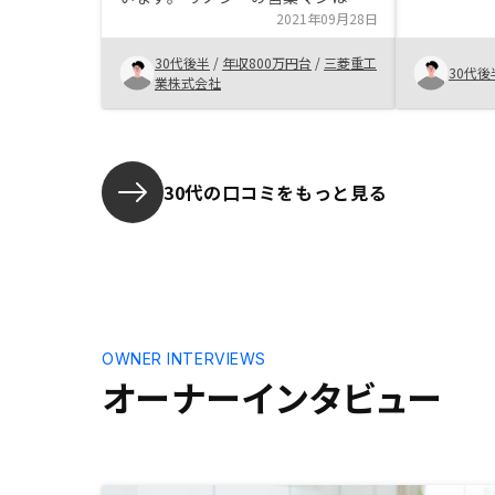
の方も話し
身に対応してくれますので、疑問が
2021年09月28日
これからど
解消されて購入検討しようという気
老後に役に
30代後半
/
年収800万円台
/
三菱重工
になりました。銀行面談等はオンラ
30代後
運用といっ
業株式会社
インと言えどもどこかに集合して打
なのかなと
ち合わせをしないといけないので、
間がかかる
そのあたりも全てオンライン完結で
料があれば
きるようになれば良いのかなと思い
あとであれ
ます。 制度上難しいのかも知れま
30代の口コミをもっと見る
にならない
せんが。
ば面談の時
OWNER INTERVIEWS
オーナーインタビュー