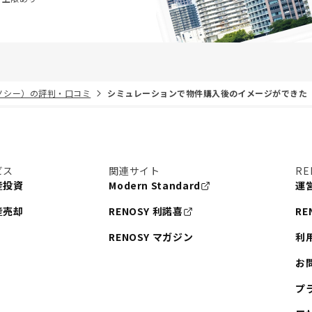
リノシー）の評判・口コミ
シミュレーションで物件購入後のイメージができた
ビス
関連サイト
RE
産投資
Modern Standard
運
産売却
RENOSY 利諾喜
RE
RENOSY マガジン
利
お
プ