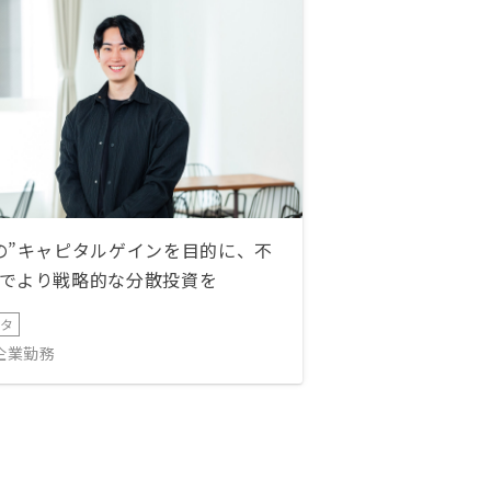
の”キャピタルゲインを目的に、不
でより戦略的な分散投資を
ータ
IT企業勤務