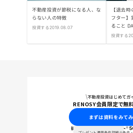
不動産投資が節税になる人、な
【退去時
らない人の特徴
フター】
ること D
投資する
2019.08.07
投資する
2
不動産投資はじめてガ
RENOSY会員限定で無
まずは資料をみて
※
初回面談で
ポイント
5
PayPay
プレゼント適用条件詳細
※条件