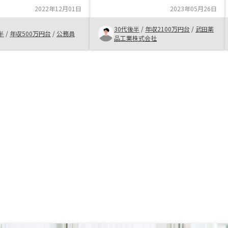
やすく親近感を感じた
決めました。相変わらず短いタイム
2022年12月01日
2023年05月26日
うなるか楽しみでもある
ラインで引き渡しまで進める担当者
立つかわからないが資産
の方の熱意には感心します。今後と
30代後半
/
年収2100万円台
/
武田薬
半
/
年収500万円台
/
公務員
た点で言えばいい買い物
もよろしくお願いいたします。
品工業株式会社
説明はわかりやすく、時
のはわかったが手元に資
よりわかりやすかった。
はどうだったかな、とか
と思う できるのであれ
間短縮