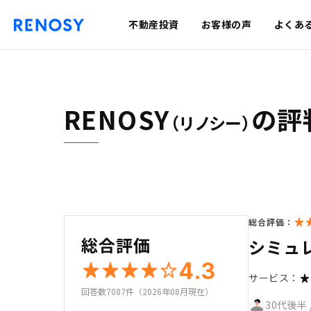
不動産投資
お客様の声
よくあ
RENOSY
の評
（リノシー）
総合評価：
総合評価
シミュ
4.3
サービス：
回答数7087件（2026年08月現在）
30代後半