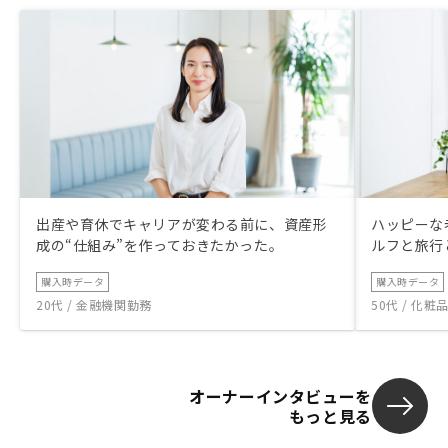
出産や育休でキャリアが変わる前に、資産形
ハッピーな
成の“仕組み”を作っておきたかった。
ルフと旅行
購入時データ
購入時データ
20代 / 金融機関勤務
50代 / 化
オーナーインタビューを
もっと見る