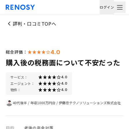
ログイン
評判・口コミTOPへ
4.0
総合評価：
購入後の税務面について不安だった
サービス：
4.0
エージェント：
4.0
物件：
4.0
40代後半
/
年収1000万円台
/
伊藤忠テクノソリューションズ株式会社
目的
老後の年金対策