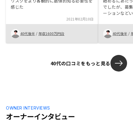
リスクをより客観的に数値的知る必要性を
始めるにあた
感じた
でしたが、募
ーションなど
2021年02月10日
対応がしっか
スクが許容範
と思いました
40代後半
/
年収1600万円台
40代後半
/
り高価格帯の
肢が広がって
40代の口コミをもっと見る
OWNER INTERVIEWS
オーナーインタビュー