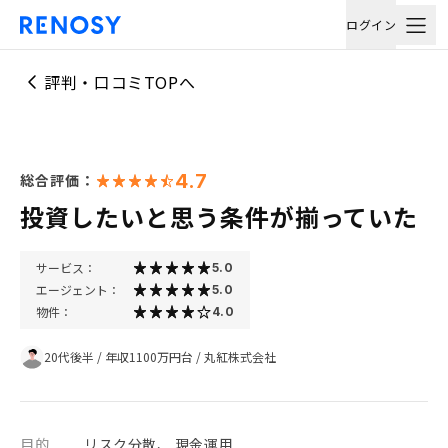
ログイン
評判・口コミTOPへ
4.7
総合評価：
投資したいと思う条件が揃っていた
サービス：
5.0
エージェント：
5.0
物件：
4.0
20代後半
/
年収1100万円台
/
丸紅株式会社
目的
リスク分散、 現金運用