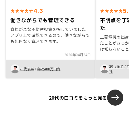
4.3
5
働きながらでも管理できる
不明点を丁
た。
管理が楽な不動産投資を探していました。
アプリ上で確認できるので、働きながらで
三菱電機の出身
も無理なく管理できます。
たことがきっか
は知らないこ
2020年04月24日
もあったが元
信頼して購入で
20代後半
/
していない人
20代後半
/
年収400万円台
社
20代の口コミをもっと見る