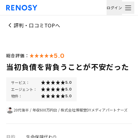
ログイン
評判・口コミTOPへ
5.0
総合評価：
当初負債を背負うことが不安だった
サービス：
5.0
エージェント：
5.0
物件：
5.0
20代後半
/
年収600万円台
/
株式会社博報堂DYメディアパートナーズ
目的
生命保険代わり