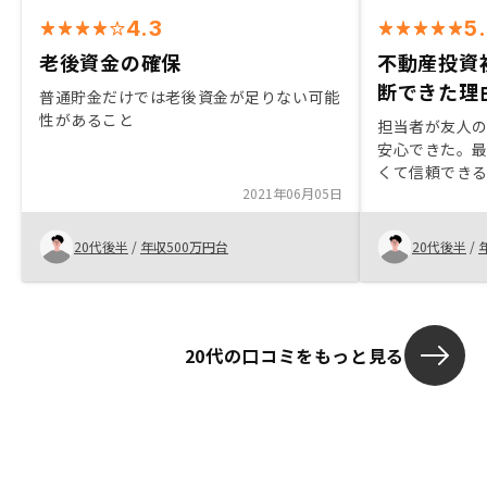
4.3
5
老後資金の確保
不動産投資初
断できた理
普通貯金だけでは老後資金が足りない可能
性があること
担当者が友人
安心できた。
くて信頼でき
2021年06月05日
実際に購入を
将来の売却が
物件の立地が
20代後半
/
年収500万円台
20代後半
/
た。20年後、
もっと手厚く
すいと感じた
20代の口コミをもっと見る