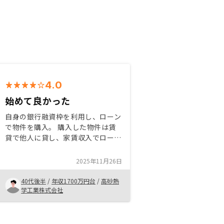
4.0
始めて良かった
自身の銀行融資枠を利用し、ローン
で物件を購入。 購入した物件は賃
貸で他人に貸し、家賃収入でローン
を返す。 数年後に売却したい場
合、売却時の物件価格ーローン残高
2025年11月26日
＝利益となる。 購入後数年間は減
価償却費として経費計上でき、所得
40代後半
/
年収1700万円台
/
高砂熱
税は還付され、住民税は安くなる。
学工業株式会社
ローンは団体信用保険に入るため、
万が一の時はローンが減額されるの
で生命保険代わりになる。 年間の