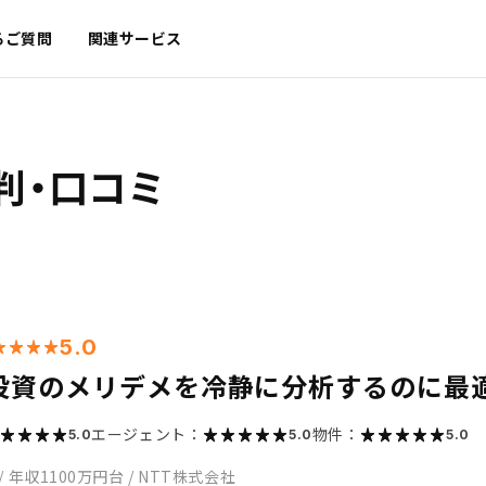
るご質問
関連サービス
判・口コミ
5.0
投資のメリデメを冷静に分析するのに最
エージェント：
物件：
5.0
5.0
5.0
/
年収1100万円台
/
NTT株式会社