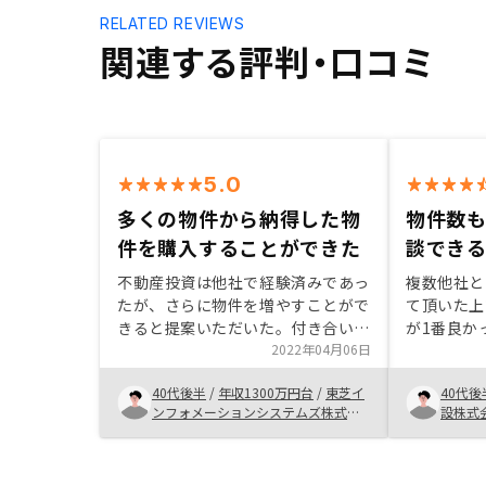
RELATED REVIEWS
関連する評判・口コミ
5.0
多くの物件から納得した物
物件数
件を購入することができた
談でき
不動産投資は他社で経験済みであっ
複数他社と
たが、さらに物件を増やすことがで
て頂いた上
きると提案いただいた。付き合いの
が1番良か
ある会社に提案いただくことも可能
2022年04月06日
が要望する
であったが、物件の選択数の多さ
り、必要な
40代後半
/
年収1300万円台
/
東芝イ
40代後
や、アプリでの管理、物件購入後の
他社よりも
ンフォメーションシステムズ株式会
設株式
サポート体制がしっかりしている点
と目で分か
社
などから、RENOSYで購入すること
る。特にな
を決めた。今のところ特になし。