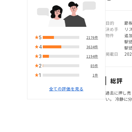
目的
節
決め手
リ
物件
追
5
2176件
駅徒
4
3634件
駅徒
掲載日
20
3
1194件
2
85件
1
1件
総評
全ての評価を見る
過去に押し売
い。 冷静に