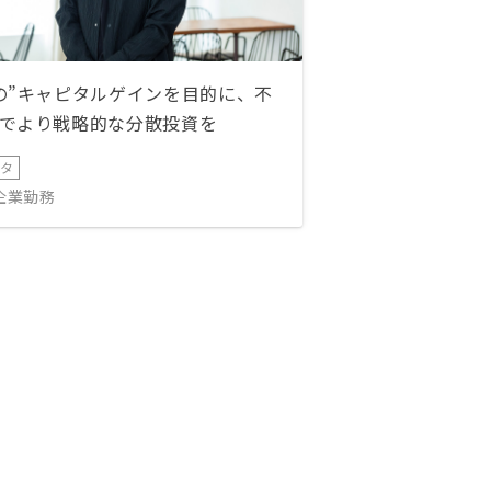
の”キャピタルゲインを目的に、不
でより戦略的な分散投資を
ータ
IT企業勤務