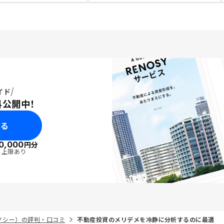
イド
料公開中！
みる
0,000
円分
・上限あり
リノシー）の評判・口コミ
不動産投資のメリデメを冷静に分析するのに最適