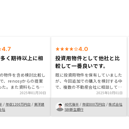
4.7
4.0
も多く期待以上に相
投資用物件として他社と比
る
較して一番良いです。
の物件を含め検討比較し
既に投資用物件を保有していました
で、renosyからの提案
が、今回追加での購入を検討する中
った。また資料もこちら
で、複数の不動産会社に相談してい
ものに1番近いものであ
2025年01月30日
て、その中の一つがリノシーさんで
2025年10月01日
ことが網羅されていて、
した。 物件の利回りなど一番良い
半
/
年収1200万円台
/
東洋建
40代後半
/
年収800万円台
/
株式会社
具体的でリスク分析もひ
と思い、購入を決めました。ご担当
会社
SBI新生銀行
るような資料になってい
者の知識の深さやご説明の明快さも
い
一番良かったです。 主担当の方と
副担当の方とのご連携、融資銀行と