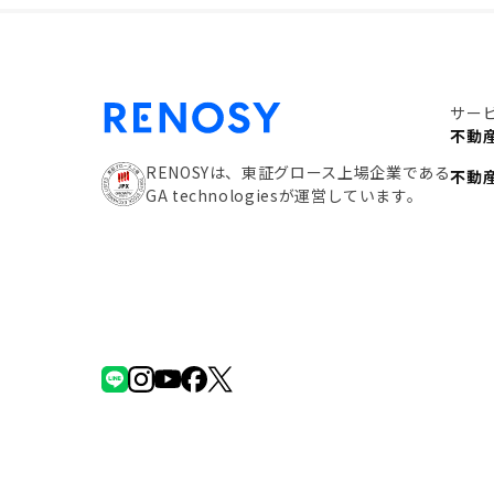
サー
不動
RENOSYは、東証グロース上場企業である
不動
GA technologiesが運営しています。