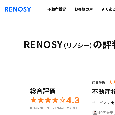
不動産投資
お客様の声
よくあ
RENOSY
の評
（リノシー）
総合評価：
総合評価
不動産
4.3
サービス：
回答数7090件（2026年08月現在）
40代後半