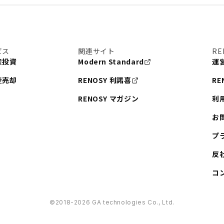
ビス
関連サイト
RE
産投資
Modern Standard
運
産売却
RENOSY 利諾喜
RE
RENOSY マガジン
利
お
プ
反
コ
©︎2018-2026 GA technologies Co., Ltd.