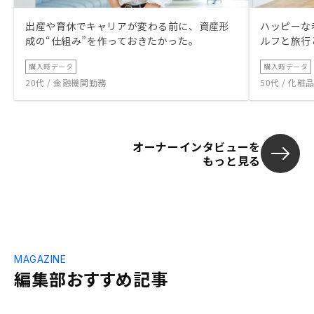
出産や育休でキャリアが変わる前に、資産形
ハッピーな
成の“仕組み”を作っておきたかった。
ルフと旅行
購入時データ
購入時データ
20代 / 金融機関勤務
50代 / 化
オーナーインタビューを
もっと見る
MAGAZINE
編集部おすすめ記事