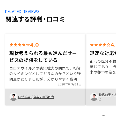
RELATED REVIEWS
関連する評判・口コミ
4.0
4
現状考えられる最も進んだサー
迅速な対応
ビスの提供をしている
都心の区分不
感じており、 
コロナウイルスの感染拡大の問題で、投資
来の都市の姿
のタイミングとしてどうなのか？という疑
たい。保有して
問点がありましたが、分かりやすく説明し
にウォッチし
ていただいて決断できました。複数物件の
2020年07月11日
ることで 二度
候補がある中で、どちらを選択したら良い
対応がイマイ
40代前半
/
か分からない、という現実があり、セール
40代前半
/
年収700万円台
す。
ビ
スの方のお考えが一番決め手となりまし
た。現状考え得る、最も進んだサービスを
ていきしてくださっているのではないかと