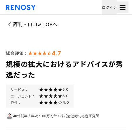
ログイン
評判・口コミTOPへ
4.7
総合評価：
規模の拡大におけるアドバイスが秀
逸だった
サービス：
5.0
エージェント：
5.0
物件：
4.0
40代前半
/
年収2100万円台
/
株式会社野村総合研究所