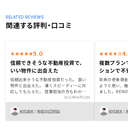
RELATED REVIEWS
関連する評判・口コミ
5.0
4
信頼できそうな不動産投資で、
複数プラン
いい物件に出会えた
ションで不
信頼出来そうな不動産投資だった。 良い
将来の老後資
物件と出会えた。 凄くスピーディーに対
ようと思い、
応してもらえた。 営業担当の方もわかり
ました。REN
やすく、丁寧に対応してくれた。インター
2021年06月22日
てもらい、そ
ネット上だけでなく、テレビのCMは、さ
シミュレーシ
れてるのでしょうか？
た。そのおか
40代前半
/
年収500万円台
40代前半
/
がなくなり購
た。