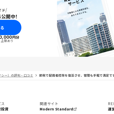
イド
料公開中！
みる
0,000
円分
・上限あり
リノシー）の評判・口コミ
節税で配偶者控除を復活させ、管理も手軽で満足で
ビス
関連サイト
RE
産投資
Modern Standard
運