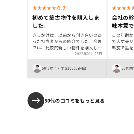
4.7
初めて築古物件を購入しま
会社の
した。
味本意
きっかけは、以前から付き合いのあ
この年齢か
った担当者からの紹介でした。今ま
で大丈夫か
では、比較的新しい物件を購入して
斡旋で話を
きましたが、今回は築古の物件(築
2022年01月25日
株式投資は
30年)で、マスタープランで提案を
とがあるが
受けました。一旦は躊躇し、他の方
と感じた。
50代前半
/
年収1000万円台
50代前
が購入申し込みしましたが、申し込
担当者が親
みが取り止めになり、再度検討しま
く契約でき
した。決め手はシュミレーションが
分かり易く、将来の資産形成がイメ
ージできたことでした。 また、契
50代の口コミをもっと見る
約までの手続きが、電子化されてお
り、スムーズに出来たこと、購入後
のアプリ も、使いやすい点もおす
すめできます。