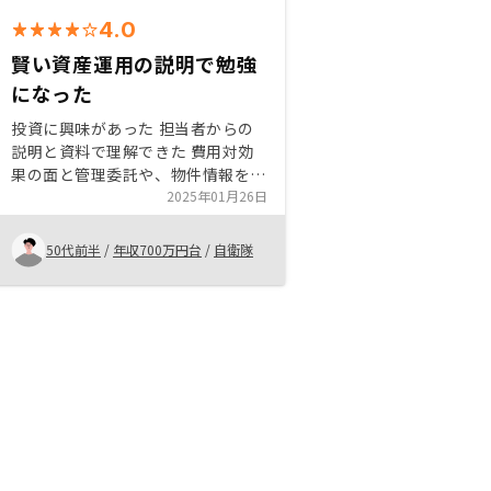
4.0
賢い資産運用の説明で勉強
になった
投資に興味があった 担当者からの
説明と資料で理解できた 費用対効
果の面と管理委託や、物件情報を考
え、老後の心配もあり、相続面も考
2025年01月26日
えた結果購入に至った 現在興味を
持った人に勧めている 負担額と未
50代前半
/
年収700万円台
/
自衛隊
来的なリターンについて上手く説明
したい契約から運用までの流れをイ
ラストを駆使して理解しやすく作成
することと、それぞれの契約に必要
なもの（住民票、源泉徴収、金銭な
ど）をリスト化してほしい