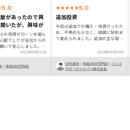
5.0
5.0
斡旋があったので興
追加投資
で聞いたが、興味が
今回は追加での購入・投資だったた
め、不明点も少なく、順調に契約ま
らの投資がローンを組ん
で進められました。追加の主な理由
心配でしたが会社からの
は節税で、法人化も含めたご提案に
聞いて安心しました。
納得し、決断しました。今までも、
、値動きが大きくなるこ
2022年08月21日
2024年08月09日
営業担当者の方の的確な説明と回答
、不動産は安定している
が判断理由を大きく占めていました
50代前半
/
年収2600万円台
/
ハンス
 契約までの手続きは、
半
/
年収900万円台
が、今回も同様です。
グローエジャパン株式会社
切に対応いただき問題な
てよかった。