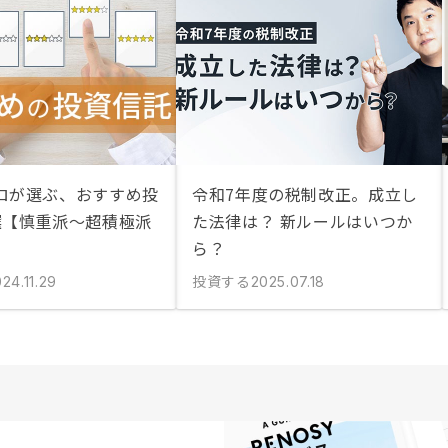
ロが選ぶ、おすすめ投
令和7年度の税制改正。成立し
選【慎重派〜超積極派
た法律は？ 新ルールはいつか
ら？
投資する
24.11.29
2025.07.18