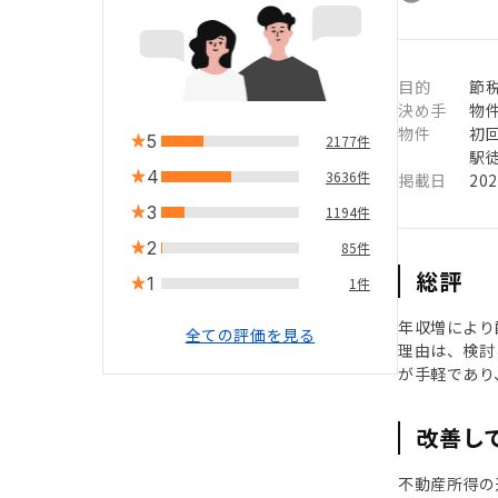
目的
節
決め手
物
物件
初
5
2177件
駅徒
4
3636件
掲載日
20
3
1194件
2
85件
総評
1
1件
年収増により
全ての評価を見る
理由は、検討
が手軽であり
改善し
不動産所得の