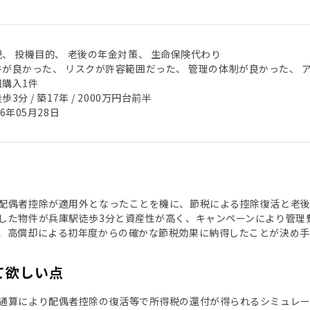
税、 投機目的、 老後の年金対策、 生命保険代わり
件が良かった、 リスクが許容範囲だった、 管理の体制が良かった、 
回購入1件
歩3分 / 築17年 / 2000万円台前半
26年05月28日
配偶者控除が適用外となったことを機に、節税による控除復活と老後の
した物件が兵庫駅徒歩3分と資産性が高く、キャンペーンにより管理
、高償却による初年度からの確かな節税効果に納得したことが決め手
て欲しい点
通算により配偶者控除の復活等で所得税の還付が得られるシミュレ