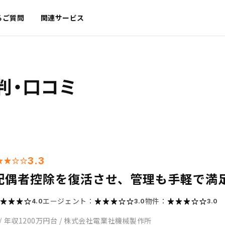
るご質問
関連サービス
判・口コミ
3.3
配偶者控除を復活させ、管理も手軽で満
エージェント：
物件：
4.0
3.0
3.0
/
年収1200万円台
/
株式会社電業社機械製作所