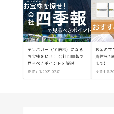
テンバガー（10倍株）になる
お金のプ
お宝株を探せ！ 会社四季報で
資信託7
見るべきポイントを解説
まで】
投資する
投資する
2021.07.01
20