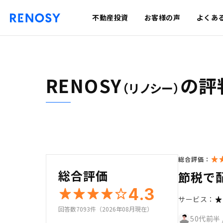
不動産投資
お客様の声
よくあ
RENOSY
の評
（リノシー）
総合評価：
総合評価
節税で
4.3
サービス：
回答数7093件（2026年08月現在）
50代前半