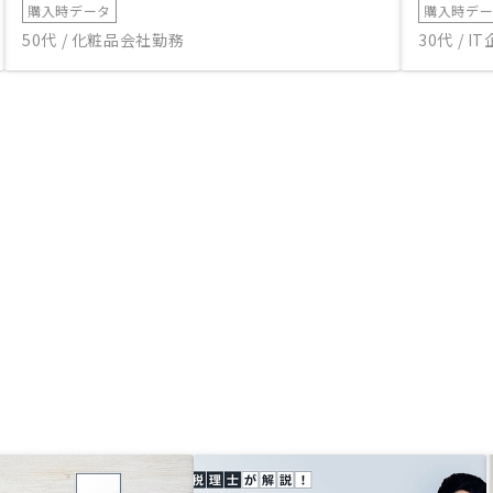
購入時データ
購入時デ
50代 / 化粧品会社勤務
30代 / 