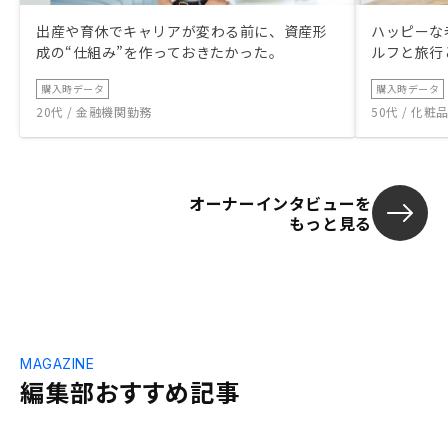
出産や育休でキャリアが変わる前に、資産形
ハッピーな
成の“仕組み”を作っておきたかった。
ルフと旅行
購入時データ
購入時データ
20代 / 金融機関勤務
50代 / 化
オーナーインタビューを
もっと見る
MAGAZINE
編集部おすすめ記事