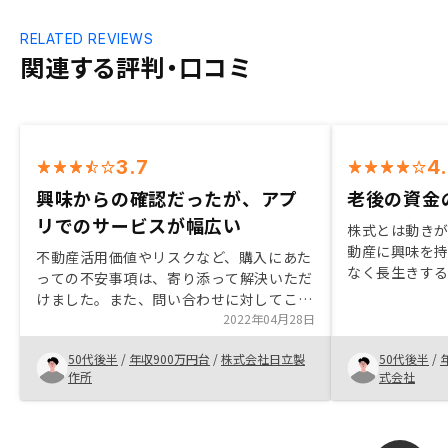
RELATED REVIEWS
関連する評判・口コミ
3.7
4
興味からの確認だったが、アプ
老後の資金
リでのサービスが幅広い
株式とは動き
動産に興味を
不動産活用価値やリスクなど、購入にあた
なく長生きす
っての不安事項は、寄り添って解決いただ
ので、ある程
けました。また、問い合わせに対してこま
動産投資で、
めな対応いただき安心して検討や契約を進
2022年04月28日
しようと思い
めることができたことから、購入に至りま
けでなく同様
50代後半
/
年収900万円台
/
株式会社日立製
50代後半
/
した。まずはご相談してみるのがよいと思
作所
式会社
います。購入後のこまめなフォロー