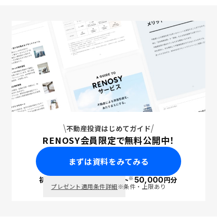
不動産投資はじめてガイド
RENOSY会員限定で無料公開中！
まずは資料をみてみる
※
初回面談で
ポイント
50,000
円分
PayPay
プレゼント適用条件詳細
※条件・上限あり