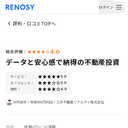
ログイン
評判・口コミTOPへ
4.0
総合評価：
データと安心感で納得の不動産投資
サービス：
5.0
エージェント：
3.0
物件：
4.0
30代前半
/
年収900万円台
/
三井不動産リアルティ株式会社
目的
信用(ローン)活用