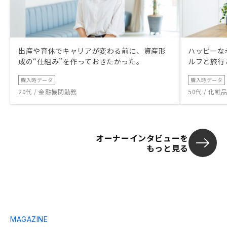
出産や育休でキャリアが変わる前に、資産形
ハッピーな
成の“仕組み”を作っておきたかった。
ルフと旅行
購入時データ
購入時データ
20代 / 金融機関勤務
50代 / 化
オーナーインタビューを
もっと見る
MAGAZINE