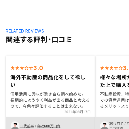
RELATED REVIEWS
関連する評判・口コミ
3.0
3
海外不動産の商品化をして欲し
様々な場所
い
た上で購入
信用活用に興味が湧き自ら調べ始めた。
不動産投資、
長期的にようやく利益が出る商品と考える
での資産運用
ので、今色々評価することは出来ない。
るメリットよ
全ては自己責任だが、営業担当者様を信じ
2021年08月17日
多く、リスク
て開始。海外不動産の商品化。 サービス
し、担当の方
30代前半
/
は魅力的だが、その分他社と比べて不動産
な今後の運用
30代前半
/
年収600万円台
二中学校