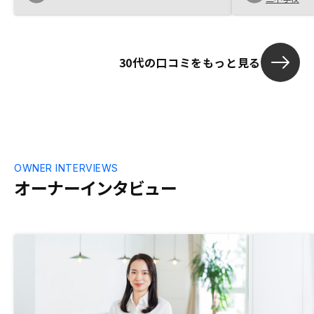
価格に乗っているように思う事がある。手
うという覚悟
数料上昇に合わせ、不動産価格が安くなっ
にあたっては、
ているなら良いのですが。
る不安を煽るこ
く、一般的に
30代の口コミをもっと見る
かに解消して
するかの説明
が、私自身も
すい。不安を
OWNER INTERVIEWS
オーナーインタビュー