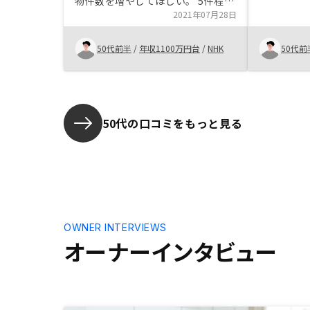
物件数を増やしてほしい。 5件程度
たため、株
見比べたい
2021年07月28日
考えていた
RENOS
50代前半
/
年収1100万円台
/
NHK
50代前
をして、不
った。
50代の口コミをもっと見る
OWNER INTERVIEWS
オーナーインタビュー