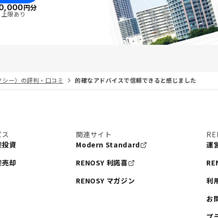
0,000
円分
・上限あり
リノシー）の評判・口コミ
的確なアドバイスで信頼できると感じました
ビス
関連サイト
RE
産投資
Modern Standard
運
産売却
RENOSY 利諾喜
RE
RENOSY マガジン
利
お
プ