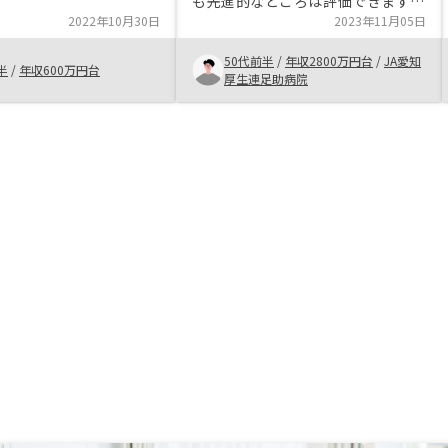
も先進的なところは評価できます。
式投資以外の資産運用を
2022年10月30日
もちろん物件を紹介いただいた担当
2023年11月05日
ところでタイミング良く
者にも感謝はしています。しかしな
Yと出会った。担当営業と話
50代前半
/
年収2800万円台
/
JA愛知
がら、正直なところいきなり９件も
半
/
年収600万円台
明点の解消ができてよか
厚生連足助病院
の物件を紹介されたうえ、キャッシ
ュフローの不安などについていくら
こちらが不安を訴えてもゴリ押し感
たっぷりの説明で、結局９件もの物
件を金利2.15%の楽天銀行でローン
を背負うことになりました。 も
ちろん自己責任ですし、担当者の説
明を信じて運用してくのです
が・・・正直不安いっぱいのスター
トです。