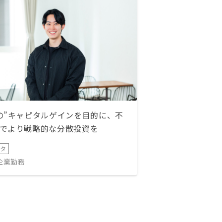
の”キャピタルゲインを目的に、不
でより戦略的な分散投資を
ータ
IT企業勤務