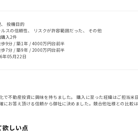
税、 投機目的
ールスの信頼性、 リスクが許容範囲だった、 その他
加購入2件
歩9分 / 築1年 / 4000万円台前半
歩7分 / 築9年 / 2000万円台前半
26年05月22日
化で不動産投資に興味を持ちました。 購入に至った経緯はご担当米
確にお答え頂ける信頼から御社に決めました。競合他社様との比較は
て欲しい点