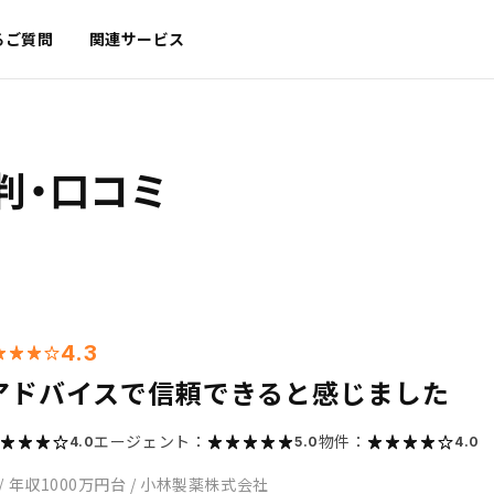
るご質問
関連サービス
判・口コミ
4.3
アドバイスで信頼できると感じました
エージェント：
物件：
4.0
5.0
4.0
/
年収1000万円台
/
小林製薬株式会社