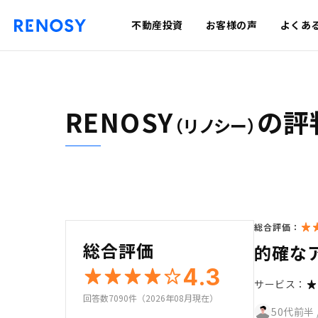
不動産投資
お客様の声
よくあ
RENOSY
の評
（リノシー）
総合評価：
総合評価
的確な
4.3
サービス：
回答数7090件（2026年08月現在）
50代前半