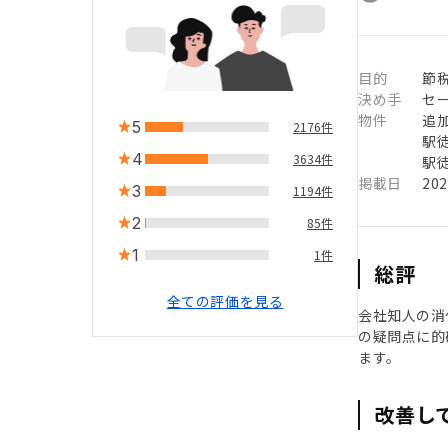
目的
節
決め手
セ
物件
追
5
2176件
駅徒
4
3634件
駅徒
掲載日
20
3
1194件
2
85件
1
1件
総評
全ての評価を見る
会社知人の消
の疑問点に的
ます。
改善し