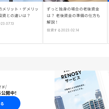
のメリット・デメリッ
ずっと独身の場合の老後資金
投資との違いは？
は？ 老後資金の準備の仕方も
解説！
23.07.13
投資する
2023.02.14
イド
料公開中！
みる