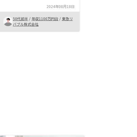
また、老後を見据えて年金プラスα
2024年08月18日
の収入が欲しかった。収入と支出も
ほぼイコールであったため購入出来
50代前半
/
年収1100万円台
/
東急リ
そうだと判断しました。担当者も若
バブル株式会社
いのに良い対応でした。レスポンス
の速さも安心できた。 今のままで
良いと思います。