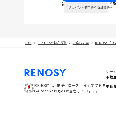
※
初回面談で
ポイント
5
PayPay
プレゼント適用条件詳細
※条件
TOP
RENOSY不動産投資
お客様の声
RENOSY（
サー
不動
RENOSYは、東証グロース上場企業である
不動
GA technologiesが運営しています。