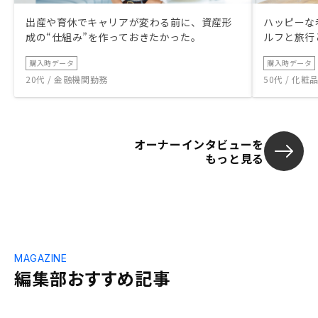
出産や育休でキャリアが変わる前に、資産形
ハッピーな
成の“仕組み”を作っておきたかった。
ルフと旅行
購入時データ
購入時データ
20代 / 金融機関勤務
50代 / 化
オーナーインタビューを
もっと見る
MAGAZINE
編集部おすすめ記事