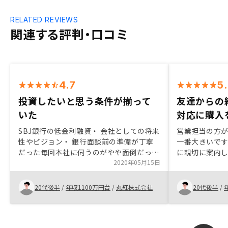
RELATED REVIEWS
関連する評判・口コミ
4.7
5
投資したいと思う条件が揃って
友達からの
いた
対応に購入
SBJ銀行の低金利融資・ 会社としての将来
営業担当の方
性やビジョン・ 銀行面談前の準備が丁寧
一番大きいで
だった毎回本社に伺うのがやや面倒だった
に親切に案内
築浅物件がもう少し欲しい
2020年05月15日
ました。家賃
ランがあった
もどうぞよろ
20代後半
/
年収1100万円台
/
丸紅株式会社
20代後半
/