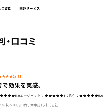
るご質問
関連サービス
判・口コミ
5.0
告で効果を実感。
エージェント：
物件：
5.0
5.0
5.0
/
年収2700万円台
/
大東建託株式会社