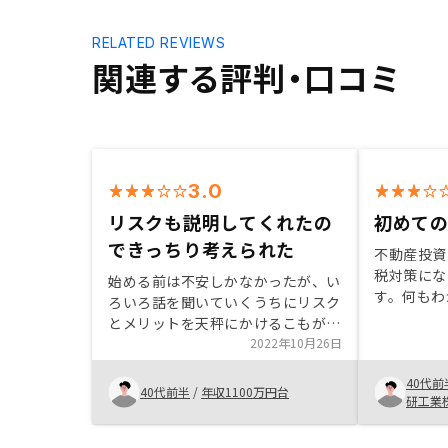
RELATED REVIEWS
関連する評判・口コミ
3.0
リスクも説明してくれたの
初めて
できっちり考えられた
不動産投資
税対策にな
始める前は不安しかなかったが、い
す。何もわ
ろいろ話を聞いていくうちにリスク
れている税
とメリットを天秤にかけるこもがで
コントロー
きた。またRENOSYだとアプリ管理
2022年10月26日
とがわかっ
でのワンストップもできることもあ
実際に勉強
40代前
り、結果、自分の資産形成をしっか
40代前半
/
年収1100万円台
らなかった
研工業
り考えることができ、始める決心が
計算するこ
できた。
かり、今後