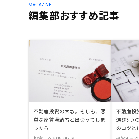
MAGAZINE
編集部おすすめ記事
不動産投資の大敵。もしも、悪
不動産投
質な家賃滞納者と出会ってしま
選び3つ
ったら……
のコツと
投資する
投資する
2018.06.18
20