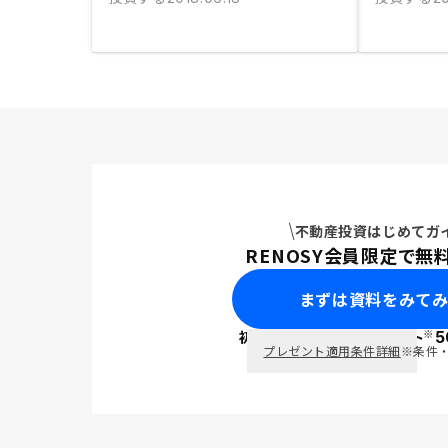
不動産投資はじめてガ
RENOSY会員限定で無
まずは資料をみて
※
初回面談で
ポイント
5
PayPay
プレゼント適用条件詳細
※条件