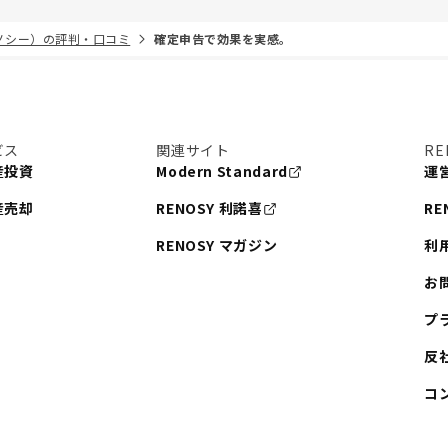
リノシー）の評判・口コミ
確定申告で効果を実感。
ビス
関連サイト
RE
産投資
Modern Standard
運
産売却
RENOSY 利諾喜
RE
RENOSY マガジン
利
お
プ
反
コ