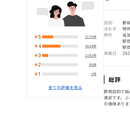
目的
節
決め手
物
物件
追
5
2175件
駅徒
4
3634件
駅徒
掲載日
20
3
1192件
2
85件
1
1件
総評
全ての評価を見る
節税目的で始
満足です。ふ
の価値ありま