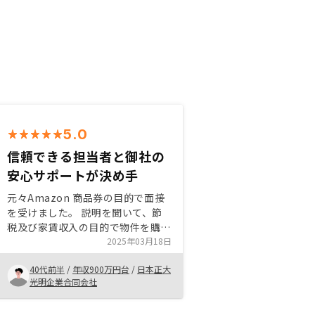
5.0
信頼できる担当者と御社の
安心サポートが決め手
元々Amazon 商品券の目的で面接
を受けました。 説明を聞いて、節
税及び家賃収入の目的で物件を購入
しました。 担当者がいつもサポー
2025年03月18日
トしてくださって、つに４件を購入
40代前半
/
年収900万円台
/
日本正大
することになりました。 不動産投
光明企業合同会社
資してよかったので、友達４人を紹
介しました。