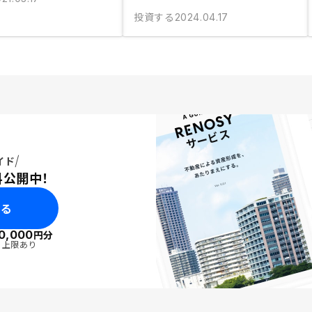
投資する
2024.04.17
イド
料公開中！
みる
0,000
円分
・上限あり