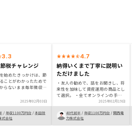
3.3
4.7
の節税チャレンジ
納得いくまで丁寧に説明い
ただけました
を始めたきっかけは、節
ることがわかったためで
・友人の勧めで、話をお聞きし、将
からないまま毎年徴収さ
来性を加味して資産運用の商品とし
金を、会社員の自分でも
て選択。 ・全てオンラインの手続
ルする術があると言うこ
2025年02月03日
きでしたが、営業の丁寧な説明やフ
2025年02月19日
て興味を持ちました。
ォローがあり、安心して手続きがで
をしてみると、今まで知
半
/
年収1100万円台
/
本田技
40代前半
/
年収1100万円台
/
関西電
きました。 ・物件も、納得がいく
だけで自分で節税金額を
株式会社
力株式会社
まで提案や説明いただいたので満足
とも可能であることがわ
してます。
の資産形成に楽しみが増