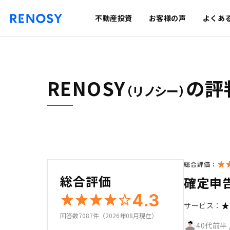
不動産投資
お客様の声
よくあ
RENOSY
の評
（リノシー）
総合評価：
総合評価
確定申
4.3
サービス：
回答数7087件（2026年08月現在）
40代前半