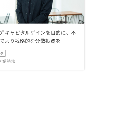
の”キャピタルゲインを目的に、不
でより戦略的な分散投資を
ータ
IT企業勤務