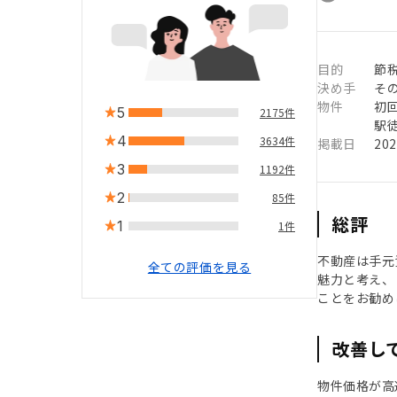
目的
節
決め手
そ
物件
初
5
2175件
駅徒
4
3634件
掲載日
20
3
1192件
2
85件
総評
1
1件
不動産は手元
全ての評価を見る
魅力と考え、
ことをお勧め
改善し
物件価格が高