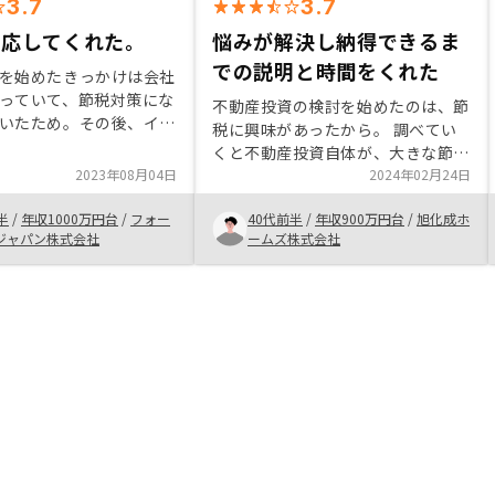
3.7
3.7
対応してくれた。
悩みが解決し納得できるま
での説明と時間をくれた
を始めたきっかけは会社
っていて、節税対策にな
不動産投資の検討を始めたのは、節
いたため。その後、イン
税に興味があったから。 調べてい
itterでRENOSYの広告
くと不動産投資自体が、大きな節税
合わせを行った。紹介さ
2023年08月04日
メリットが少ないことを知り、不動
2024年02月24日
、管理アプリ等に魅力を
産投資をしない方がいいのではない
OSYで不動産投資を始めよ
半
/
年収1000万円台
/
フォー
40代前半
/
年収900万円台
/
旭化成ホ
かと思っていたが、御社の営業担当
。
ジャパン株式会社
ームズ株式会社
の河井さんの話を聞き、不動産投資
は将来の資産作りにメリットがある
事が理解できた。 それでも、金利
リスクやローンを抱える不安、少子
化の不安もあり、やるべきかどうか
迷っていたしかし、インフレに強
く、今後も東京一極集中が変わらな
い事、その辺りを加味すると、私の
歳では、今しか出来ない不動産投資
をするべきだと判断した。 最終的
には、御社のマーケティング手法