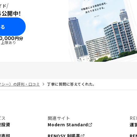
イド
料公開中！
みる
0,000
円分
・上限あり
リノシー）の評判・口コミ
丁寧に質問に答えてくれた。
ビス
関連サイト
RE
産投資
Modern Standard
運
産売却
RENOSY 利諾喜
RE