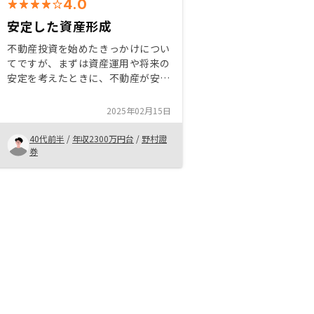
4.0
安定した資産形成
不動産投資を始めたきっかけについ
てですが、まずは資産運用や将来の
安定を考えたときに、不動産が安定
した収益源になる可能性が高いと感
じたからです。特に金利が低い時期
2025年02月15日
に購入を検討し、長期的に見て資産
価値が増加する可能性も考慮しまし
40代前半
/
年収2300万円台
/
野村證
た。 RENOSYでの購入を決めた理
券
由としては、まずサービスが非常に
分かりやすく、サポート体制がしっ
かりしている点です。