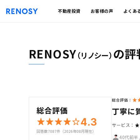
不動産投資
お客様の声
よくあ
RENOSY
の評
（リノシー）
総合評価：
総合評価
丁寧に
4.3
サービス：
回答数7087件（2026年08月現在）
40代前半