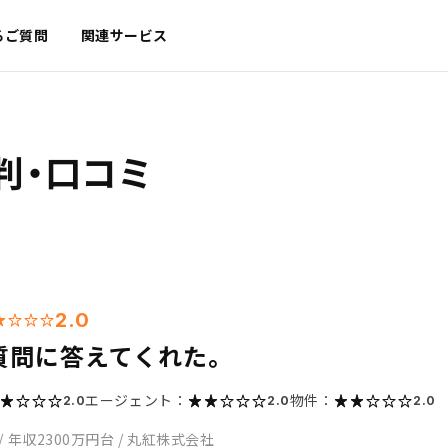
るご質問
関連サービス
判・口コミ
2.0
質問に答えてくれた。
エージェント：
物件：
2.0
2.0
2.0
/
年収2300万円台
/
丸紅株式会社