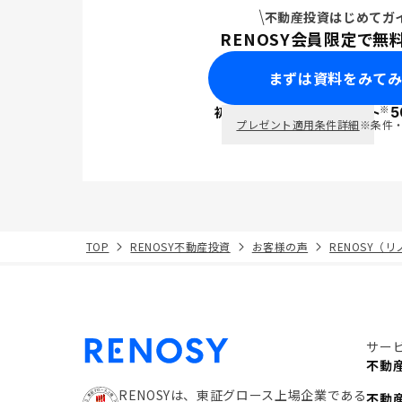
不動産投資はじめてガ
RENOSY会員限定で無
まずは資料をみて
※
初回面談で
ポイント
5
PayPay
プレゼント適用条件詳細
※条件
TOP
RENOSY不動産投資
お客様の声
RENOSY（
サー
不動
RENOSYは、東証グロース上場企業である
不動