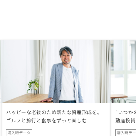
と、セールスの巧妙さ、テクノロジ
ーを利用した不動産選定など人の力
と技術の力を信頼したこと。 御社
であれば、不動産投資自体も、今後
も形を変えながら、続いていくのだ
と思っています。初めて連絡をいた
だいた営業の方と電話をした時に、
少しお時間いいですかと言われて話
を続けていたら、20分以上時間を
取られてしまった。 私は仕事中で
したので、あまり話に集中出来ませ
んでした。自分の話を聞く状態を整
えないと、良い話でも悪い印象にな
ってしまう事があるのだと感じた。
突然の電話の際は、話を簡潔にし
て、オンラインの打ち合わせの日程
を決める事に専念するべきだと思っ
た。
ハッピーな老後のため新たな資産形成を。
“いつか
ゴルフと旅行と食事をずっと楽しむ
動産投資
購入時データ
購入時デ