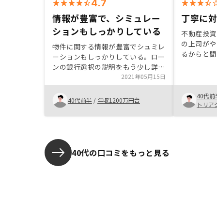
4.7
情報が豊富で、シミュレー
丁寧に
ションもしっかりしている
不動産投資
の上司がや
物件に関する情報が豊富でシュミレ
るからと聞
ーションもしっかりしている。ロー
スタや、Tw
ンの銀行選択の説明をもう少し詳し
を見て問い
く。
2021年05月15日
れる物件や
感じREN
40代前
40代前半
/
年収1200万円台
うと思った
トリア
40代の口コミをもっと見る