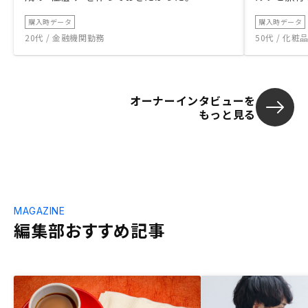
購入時データ
購入時データ
20代 / 金融機関勤務
50代 / 化
オーナーインタビューを
もっと見る
MAGAZINE
編集部おすすめ記事