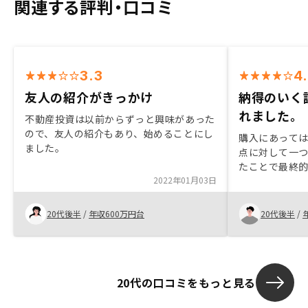
関連する評判・口コミ
3.3
4
友人の紹介がきっかけ
納得のいく
れました。
不動産投資は以前からずっと興味があった
ので、友人の紹介もあり、始めることにし
購入にあって
ました。
点に対して一
たことで最終
2022年01月03日
た。担当営業
ずに情報提供
持てました。
20代後半
/
年収600万円台
20代後半
/
20代の口コミをもっと見る