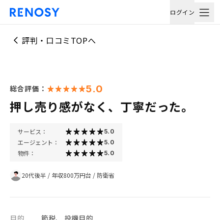
ログイン
評判・口コミTOPへ
5.0
総合評価：
押し売り感がなく、丁寧だった。
サービス：
5.0
エージェント：
5.0
物件：
5.0
20代後半
/
年収800万円台
/
防衛省
目的
節税、 投機目的