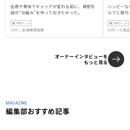
出産や育休でキャリアが変わる前に、資産形
ハッピーな
成の“仕組み”を作っておきたかった。
ルフと旅行
購入時データ
購入時データ
20代 / 金融機関勤務
50代 / 化
オーナーインタビューを
もっと見る
MAGAZINE
編集部おすすめ記事