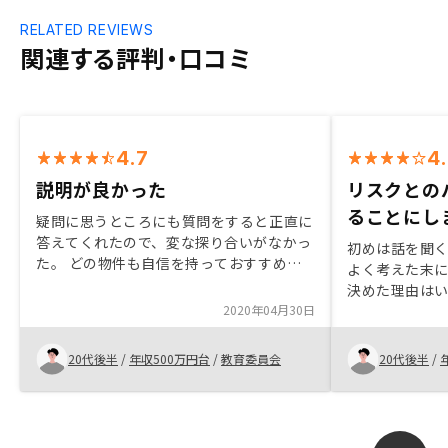
RELATED REVIEWS
関連する評判・口コミ
4.7
4
説明が良かった
リスクとの
ることにし
疑問に思うところにも質問をすると正直に
答えてくれたので、変な探り合いがなかっ
初めは話を聞
た。 どの物件も自信を持っておすすめし
よく考えた末
てきますが、マスタープランを活用するの
決めた理由は
であれば、表面利回りが高い物件の方がい
2020年04月30日
リスクヘッジ
いのかなと思った。物件のことはきちんと
す。不動産の
結構詰めていきますが、火災保険について
関の与信を通
20代後半
/
年収500万円台
/
教育委員会
20代後半
/
も一緒に詳しく詰められるとありがたい。
ものであるた
地震保険はつけた方がいいのかなども初心
した。また、
者には悩みどころだ思うので。
話を聞くこと
きっかけとな