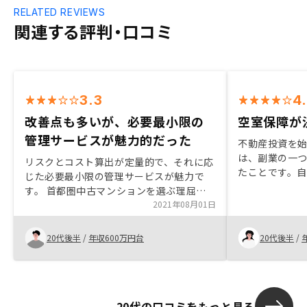
RELATED REVIEWS
関連する評判・口コミ
3.3
4
改善点も多いが、必要最小限の
空室保障が
管理サービスが魅力的だった
不動産投資を
は、副業の一
リスクとコスト算出が定量的で、それに応
たことです。
じた必要最小限の管理サービスが魅力で
業もやってみ
す。 首都圏中古マンションを選ぶ理屈も
は持っておき
納得いく説明でした。・営業トークがその
2021年08月01日
した。 RENO
場あたりだった。質問をした際により明確
で一番リスク
な回答を迅速に欲しい。 ・「AIを使った
20代後半
/
年収600万円台
20代後半
/
うかという問
物件選び」と紹介されたが、学習データの
保障されてい
範囲や、モデルの解釈など、説明を求めて
ました。
も全く理解していない様子で (営業秘密の
部分も多いと思いますが、理解不足の印象
20代の口コミをもっと見る
でした)、信頼できなかった。 ・シミュレ