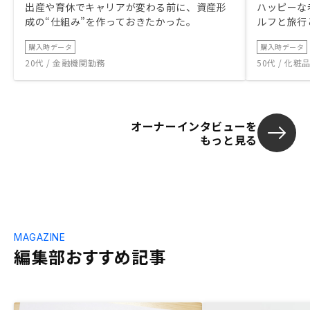
出産や育休でキャリアが変わる前に、資産形
ハッピーな
成の“仕組み”を作っておきたかった。
ルフと旅行
購入時データ
購入時データ
20代 / 金融機関勤務
50代 / 化
オーナーインタビューを
もっと見る
MAGAZINE
編集部おすすめ記事