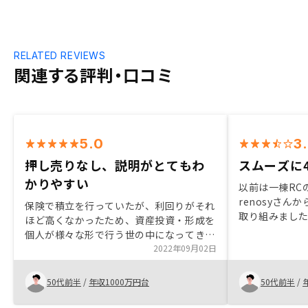
RELATED REVIEWS
関連する評判・口コミ
5.0
3
押し売りなし、説明がとてもわ
スムーズに
かりやすい
以前は一棟RC
renosyさ
保険で積立を行っていたが、利回りがそれ
取り組みまし
ほど高くなかったため、資産投資・形成を
プラン、アプ
個人が様々な形で行う世の中になってきて
の不動産会社に
いることを踏まえて、解約して返戻金をも
2022年09月02日
をだと思いま
とに別の形での資産形成を検討することに
ズナブルにし
した。不動産投資以外は検討していない
50代前半
/
年収1000万円台
50代前半
/
く、投資のハ
が、話を聞いた結果信頼して任せてみよう
という気持ちになった。リスクを含めて説