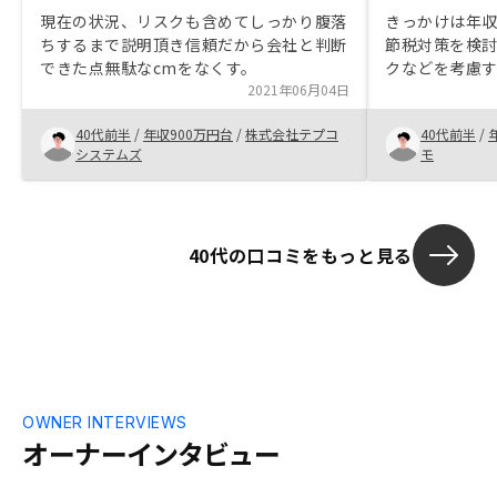
現在の状況、リスクも含めてしっかり腹落
きっかけは年
ちするまで説明頂き信頼だから会社と判断
節税対策を検討して
できた点無駄なcmをなくす。
クなどを考慮
2021年06月04日
案を望んでい
受けたため購入を決定。
40代前半
/
年収900万円台
/
株式会社テプコ
40代前半
/
ても、自己の
システムズ
モ
るのが不動産投資
流動的で期限
め、購入者自
が下せるよう
40代の口コミをもっと見る
思います。 私は初めてだったので恥ずか
しがらず質問
えていただきました。 紹
られていた、
OWNER INTERVIEWS
オーナーインタビュー