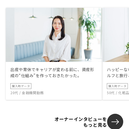
出産や育休でキャリアが変わる前に、資産形
ハッピーな
成の“仕組み”を作っておきたかった。
ルフと旅行
購入時データ
購入時データ
20代 / 金融機関勤務
50代 / 化
オーナーインタビューを
もっと見る