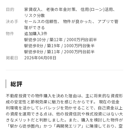
目的
家賃収入、 老後の年金対策、 信用(ローン)活用、
リスク分散
決め手
セールスの信頼性、 物件が良かった、 アプリで管
理ができる
物件
追加購入3件
駅徒歩10分 / 築12年 / 2000万円台前半
駅徒歩8分 / 築19年 / 1000万円台後半
駅徒歩8分 / 築11年 / 2000万円台前半
掲載日
2026年04月08日
総評
不動産投資での物件購入を決めた理由は、主に将来的な資産形
成の安定性と節税効果に魅力を感じたからです。 現在の低金
利環境を活かしてレバレッジを効かせることで、自己資金以上
の資産を運用できる点は、他の投資信託や株式投資にはない大
きなメリットだと判断しました。また、購入を検討した物件が
「駅から徒歩圏内」かつ「再開発エリア」に隣接しており、空