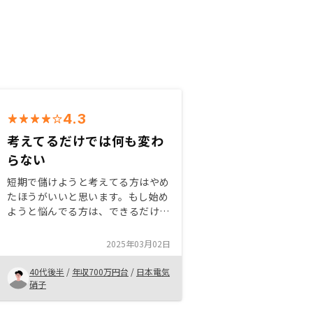
4.3
考えてるだけでは何も変わ
らない
短期で儲けようと考えてる方はやめ
たほうがいいと思います。もし始め
ようと悩んでる方は、できるだけ早
く始める方がリスクも少ないと思い
ます。 考えてるだけでは何も変わ
2025年03月02日
りません。行動（決断）することで
変わります。現在の収入や預貯金を
40代後半
/
年収700万円台
/
日本電気
入力して不動産投資しなかった場合
硝子
との生涯のお金がどうなるかシミュ