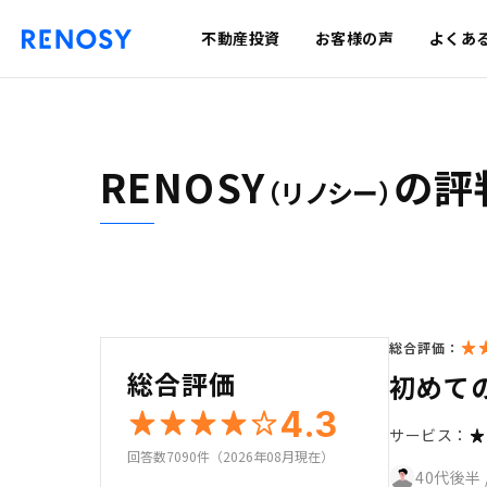
不動産投資
お客様の声
よくあ
RENOSY
の評
（リノシー）
総合評価：
総合評価
初めて
4.3
サービス：
回答数7090件（2026年08月現在）
40代後半