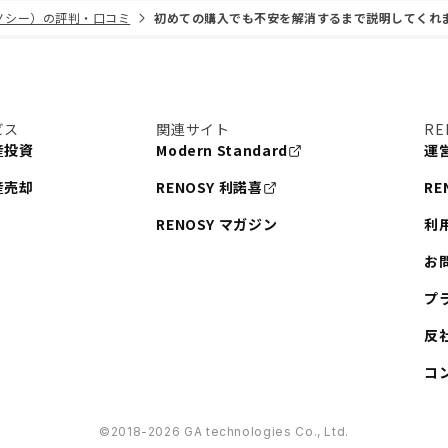
リノシー）の評判・口コミ
初めての購入でも不安を解消するまで説明してくれ
ビス
関連サイト
RE
産投資
Modern Standard
運
産売却
RENOSY 利諾喜
RE
RENOSY マガジン
利
お
プ
反
コ
©︎2018-2026 GA technologies Co., Ltd.