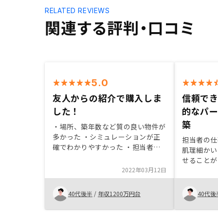
RELATED REVIEWS
関連する評判・口コミ
5.0
友人からの紹介で購入しま
信頼で
した！
的なパ
築
・場所、築年数など質の良い物件が
多かった ・シミュレーションが正
担当者の仕
確でわかりやすかった ・担当者が
肌理細かい
親身になって説明してくれ、真剣に
せることが
サポートしていただいている熱意が
2022年03月12日
期的なパー
伝わって来た。 ・今回の購入は生
ると感じま
命保険の代わりで購入 ・妻にも紹
的にリスク
40代後半
/
年収1200万円台
40代後
介して購入検討してます
も、安心し
しています