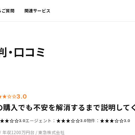
るご質問
関連サービス
判・口コミ
3.0
の購入でも不安を解消するまで説明して
エージェント：
物件：
3.0
3.0
3.0
/
年収1200万円台
/
東急株式会社