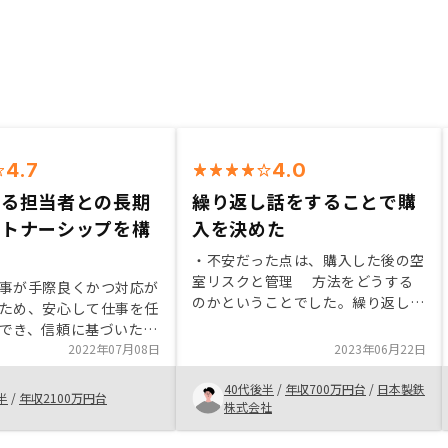
4.7
4.0
きる担当者との長期
繰り返し話をすることで購
ートナーシップを構
入を決めた
・不安だった点は、購入した後の空
室リスクと管理 方法をどうする
事が手際良くかつ対応が
のかということでした。繰り返し
ため、安心して仕事を任
話を聞いて、節税や死亡保険代わ
でき、信頼に基づいた長
りなどになると いうことで購入
トナーシップを構築でき
2022年07月08日
2023年06月22日
しました。 ・運用については、こ
した。また本商品が相対
れからも繰り返し話を聞いて 考
40代後半
/
年収700万円台
/
日本製鉄
が低い仕組みであること
半
/
年収2100万円台
えていこうと思いました。
株式会社
て取り組める点だと理解
。