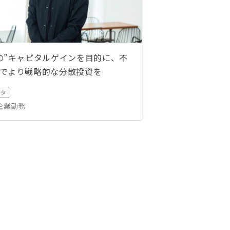
の”キャピタルゲインを目的に、不
でより戦略的な分散投資を
ータ
IT企業勤務