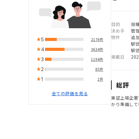
目的
投
決め手
管
物件
追
5
2176件
駅徒
4
3634件
駅徒
掲載日
20
3
1194件
2
85件
1
1件
総評
全ての評価を見る
東証上場企業
かり準備して