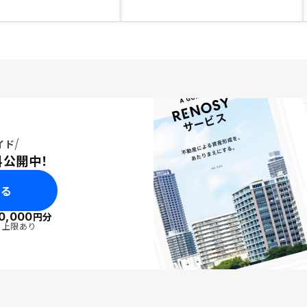
イド
料公開中！
みる
0,000
円分
・上限あり