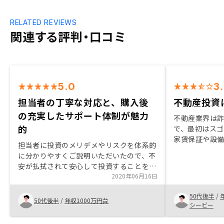
RELATED REVIEWS
関連する評判・口コミ
5.0
3
担当者の丁寧な対応と、購入後
不動産投資
の充実したサポート体制が魅力
不動産業界は
的
で、最初はスゴ
家賃保証や設
担当者に投資のメリデメやリスクを体系的
を減らしてもら
に分かりやすくご説明いただいたので、不
を聞いて、自
安が払拭されて安心して投資することを決
ものではありま
断できました。また、リモートでの購入手
2020年06月16日
日常生活は何も
続きや家賃保証だけでなく、設備の修繕ま
持ち的には不
50代後半
/
で手配いただける等、至れり尽くせりのサ
50代後半
/
年収1000万円台
う満足感が得
シービー
ービスで、手間がかからないことも大変魅
力的です。難しい要望とは思いますが、出