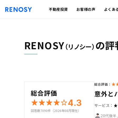
不動産投資
お客様の声
よくあ
RENOSY
の評
（リノシー）
総合評価：
総合評価
意外と
4.3
サービス：
回答数7090件（2026年08月現在）
20代後半