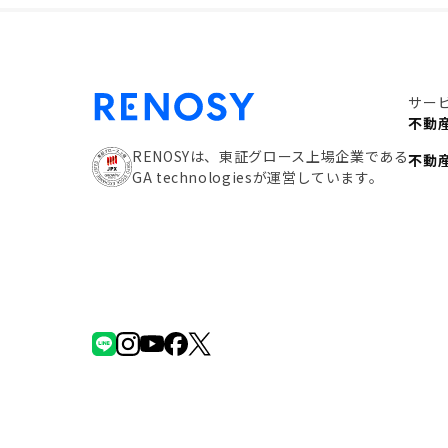
サー
不動
RENOSYは、東証グロース上場企業である
不動
GA technologiesが運営しています。