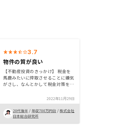
3.7
物件の質が良い
【不動産投資のきっかけ】 税金を
馬鹿みたいに搾取させることに嫌気
がさし、なんとかして税金対策をし
たかったから。株式投資が会社の制
約で自由にできないため、不動産で
2022年11月29日
資産を増やそうと思ったから。
【購入の決め手】 物件の質が良
20代後半
/
年収700万円台
/
株式会社
く、安かったから。銀行の手数料が
日本総合研究所
安かってから。