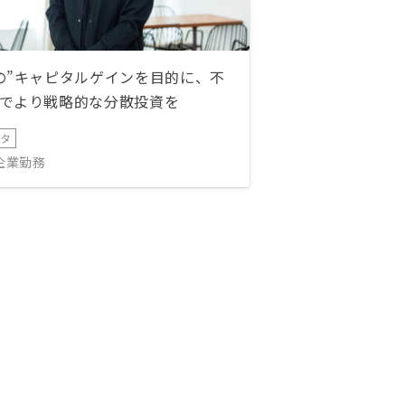
の”キャピタルゲインを目的に、不
でより戦略的な分散投資を
ータ
IT企業勤務