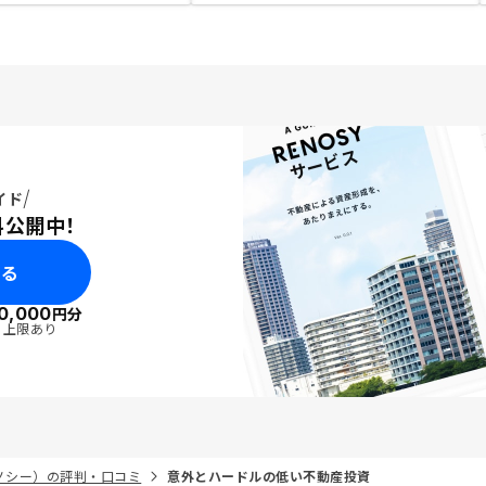
イド
料公開中！
みる
0,000
円分
・上限あり
リノシー）の評判・口コミ
意外とハードルの低い不動産投資