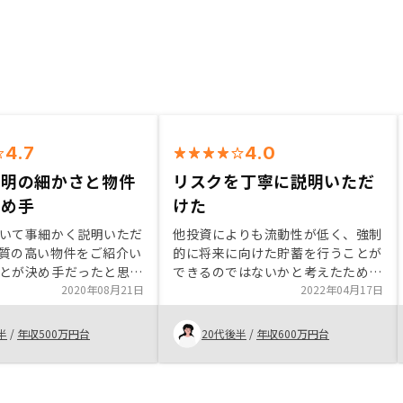
4.7
4.0
説明の細かさと物件
リスクを丁寧に説明いただ
決め手
けた
いて事細かく説明いただ
他投資によりも流動性が低く、強制
質の高い物件をご紹介い
的に将来に向けた貯蓄を行うことが
とが決め手だったと思い
できるのではないかと考えたためは
年齢の担当者にわかりや
2020年08月21日
じめました。 他投資商品と比較す
2022年04月17日
ただけたので、買いやす
るとリスクがとても少ないと感じ
。書類の修正が多かった
た。また、日常的に気にすることが
半
/
年収500万円台
20代後半
/
年収600万円台
くなると良いと思いま
ないのも利点と感じる。