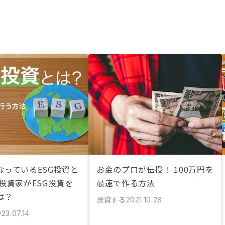
なっているESG投資と
お金のプロが伝授！ 100万円を
投資家がESG投資を
最速で作る方法
は？
投資する
2021.10.28
23.07.14