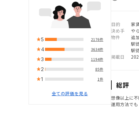
目的
家
決め手
や
物件
追
5
2176件
駅徒
4
3634件
駅徒
掲載日
20
3
1194件
2
85件
1
1件
総評
全ての評価を見る
想像以上に不
運用方法でも