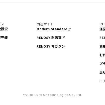
ビス
関連サイト
RE
産投資
Modern Standard
運
産売却
RENOSY 利諾喜
RE
RENOSY マガジン
利
お
プ
反
コ
©︎2018-2026 GA technologies Co., Ltd.