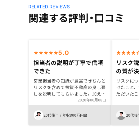
RELATED REVIEWS
関連する評判・口コミ
5.0
担当者の説明が丁寧で信頼
リスク
できた
の質が
営業担当者の知識が豊富できちんと
リスクにつ
リスクを含めて投資不動産の良し悪
けたこと、
しを説明してもらいました。加えて
ただいたこ
購入後物件をアプリでキャッシュー
2020年06月08日
ます。近い
フローなど確認できるし、物件の管
すい説明い
理も継続的にサポートしてもらえる
かったです
20代後半
/
年収800万円台
20代後
ので不安や面倒な部分を払拭できた
ので、少な
ので購入しました。アポの連絡やメ
す。
ールのやり取りをよりシステム化で