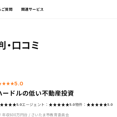
るご質問
関連サービス
判・口コミ
5.0
ハードルの低い不動産投資
エージェント：
物件：
5.0
5.0
5.0
/
年収600万円台
/
さいたま市教育委員会