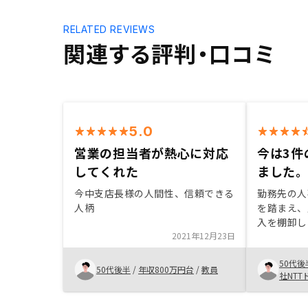
RELATED REVIEWS
関連する評判・口コミ
5.0
営業の担当者が熱心に対応
今は3件
してくれた
ました
今中支店長様の人間性、信頼できる
勤務先の人
人柄
を踏まえ、
入を棚卸し
2021年12月23日
のように補
始めたきっか
50代後
不動産投資
50代後半
/
年収800万円台
/
教員
社NT
わかりやす
業担当者に