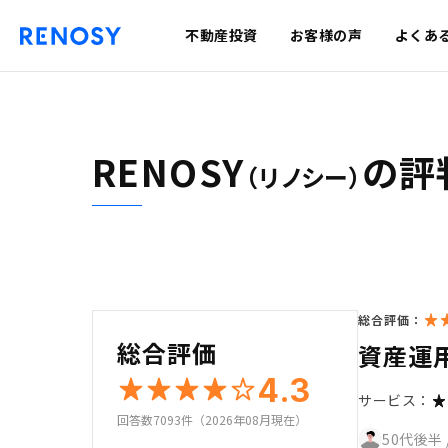
不動産投資
お客様の声
よくあ
RENOSY
の評
（リノシー）
総合評価：
総合評価
資産運
4.3
サービス：
回答数7093件（2026年08月現在）
50代後半