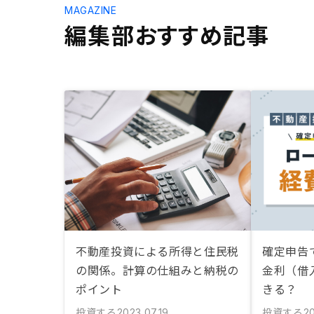
MAGAZINE
編集部おすすめ記事
不動産投資による所得と住民税
確定申告
の関係。計算の仕組みと納税の
金利（借
ポイント
きる？
投資する
投資する
2023.07.19
2