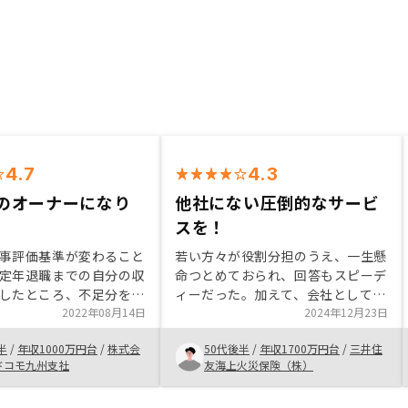
4.7
4.3
のオーナーになり
他社にない圧倒的なサービ
。
スを！
事評価基準が変わること
若い方々が役割分担のうえ、一生懸
定年退職までの自分の収
命つとめておられ、回答もスピーデ
したところ、不足分をど
ィーだった。加えて、会社として上
填するかか不動産投資を
2022年08月14日
司のバックアップ体制もあると思え
2024年12月23日
けです。 RENOSYは
たため。また上場している信頼感・
半
/
年収1000万円台
/
株式会
50代後半
/
年収1700万円台
/
三井住
のメリットデメリットを
安心感もさることながら、不透明感
Tドコモ九州支社
友海上火災保険（株）
く説明していたことと営
も他社に比べると少なかったため他
不明点を質問した際にリ
社より優れたサポート。細かい点で