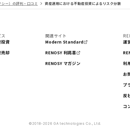
リノシー）の評判・口コミ
資産運用における不動産投資によるリスク分散
ビス
関連サイト
RE
産投資
Modern Standard
運
産売却
RENOSY 利諾喜
RE
RENOSY マガジン
利
お
プ
反
コ
©︎2018-2026 GA technologies Co., Ltd.