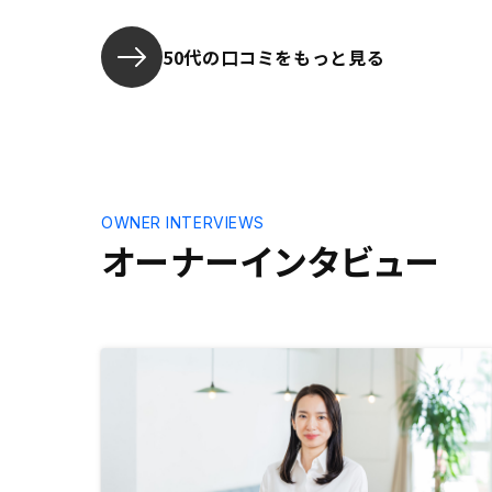
スク回避も
たこと、あ
入保障制度
50代の口コミをもっと見る
た理由とな
スタートし
年目に3件
をして楽し
動産投資を
す。
OWNER INTERVIEWS
オーナーインタビュー