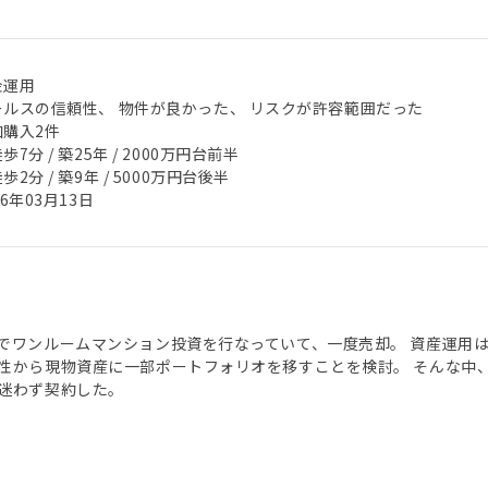
金運用
ールスの信頼性、 物件が良かった、 リスクが許容範囲だった
加購入2件
歩7分 / 築25年 / 2000万円台前半
歩2分 / 築9年 / 5000万円台後半
26年03月13日
でワンルームマンション投資を行なっていて、一度売却。 資産運用
性から現物資産に一部ポートフォリオを移すことを検討。 そんな中
迷わず契約した。