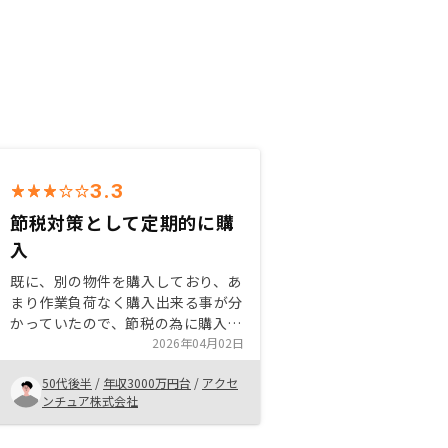
3.3
節税対策として定期的に購
入
既に、別の物件を購入しており、あ
まり作業負荷なく購入出来る事が分
かっていたので、節税の為に購入す
る事にした。担当の方には、普段か
2026年04月02日
ら色々と情報をもらっており、出世
50代後半
/
年収3000万円台
/
アクセ
意欲もあり協力した形です。 物件
ンチュア株式会社
については、はっきりいって収益性
が若干低く、他社に見劣りする部分