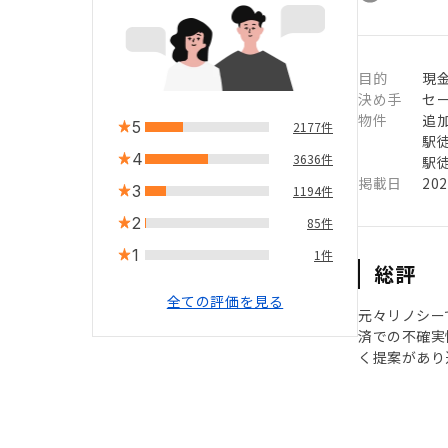
目的
現
決め手
セ
物件
追
5
2177件
駅徒
4
3636件
駅徒
掲載日
20
3
1194件
2
85件
1
1件
総評
全ての評価を見る
元々リノシー
済での不確実
く提案があり