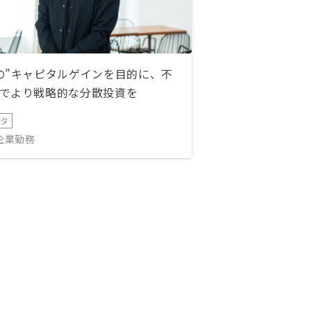
の”キャピタルゲインを目的に、不
でより戦略的な分散投資を
ータ
IT企業勤務