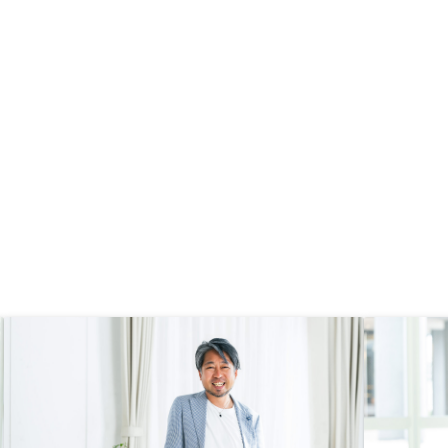
含めて説明していただい
すが、例えば、確定申告にしても、
とはオプションで家賃収
実際の確定は年末。年末の状況をも
があったのが購入を決め
ってオーナーはふるさと納税や、経
ります。初年度は2件で
費使用を考えます。確定申告のアプ
て様子見をしましたが2
リにしても、「年末で暫定版をだ
目を購入し、リスク分散
す」など、貴社のテクノロジーをも
みながら、これからの不
ってすれば無理なことではないは
続けていこうと思いま
ず。他社にない圧倒的な体制が、貴
社ならできると思います。