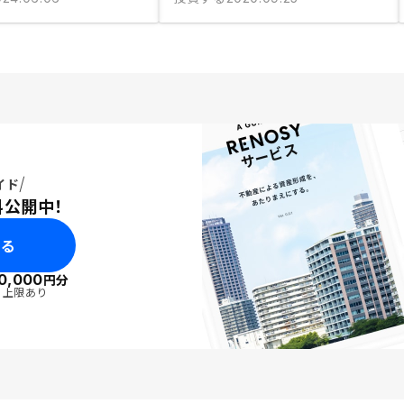
イド
料公開中！
みる
0,000
円分
・上限あり