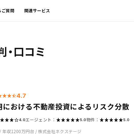
るご質問
関連サービス
判・口コミ
4.7
用における不動産投資によるリスク分散
エージェント：
物件：
4.0
5.0
5.0
/
年収1200万円台
/
株式会社ネクステージ